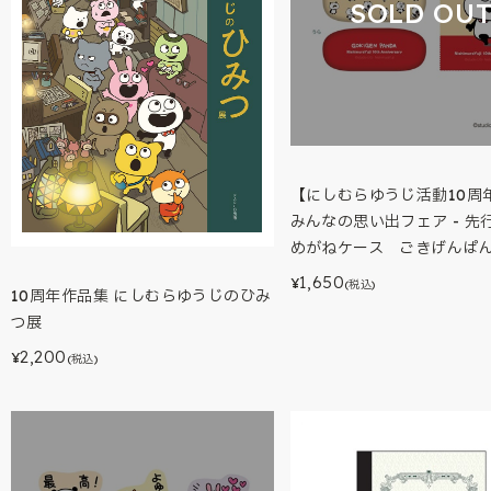
SOLD OU
【にしむらゆうじ活動10周年
みんなの思い出フェア - 先
めがねケース ごきげんぱ
1,650
¥
(税込)
10周年作品集 にしむらゆうじのひみ
つ展
2,200
¥
(税込)