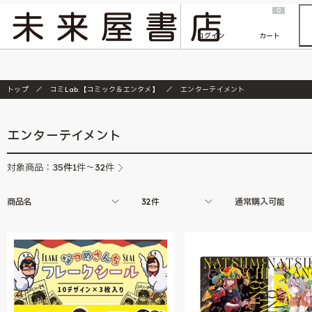
2026/7/23
『ONE PIECE magazine 021 ONE PIECEカード付き同梱版』発売延期のご案内
0
ログイン
カート
トップ
コミLab.【コミック＆エンタメ】
エンターテイメント
エンターテイメント
35
件
対象商品：
1件～32件
商品名
32件
通常購入可能