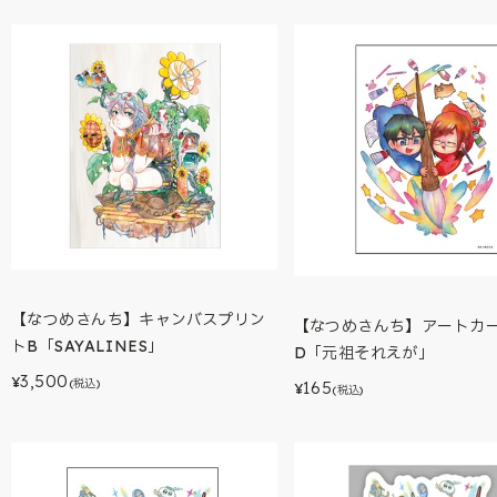
【なつめさんち】キャンバスプリン
【なつめさんち】アートカ
トB「SAYALINES」
D「元祖それえが」
3,500
¥
(税込)
165
¥
(税込)