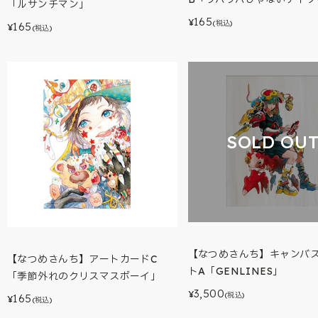
「ルサンチマン」
165
¥
(税込)
165
¥
(税込)
SOLD OU
【なつめさんち】キャンバ
【なつめさんち】アートカードC
トA「GENLINES」
「季節外れのクリスマスボーイ」
3,500
¥
(税込)
165
¥
(税込)