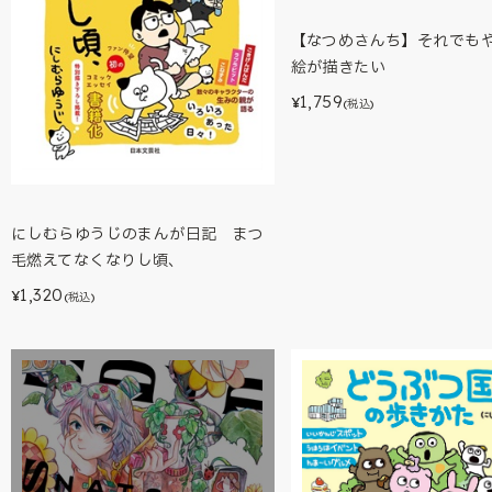
【なつめさんち】それでも
絵が描きたい
1,759
¥
(税込)
にしむらゆうじのまんが日記 まつ
毛燃えてなくなりし頃、
1,320
¥
(税込)