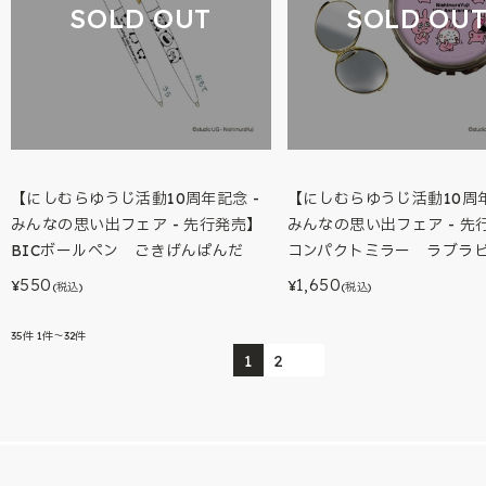
SOLD OUT
SOLD OU
【にしむらゆうじ活動10周年記念 -
【にしむらゆうじ活動10周年
みんなの思い出フェア - 先行発売】
みんなの思い出フェア - 先
BICボールペン ごきげんぱんだ
コンパクトミラー ラブラ
550
1,650
¥
¥
(税込)
(税込)
35
件
1件～32件
1
2