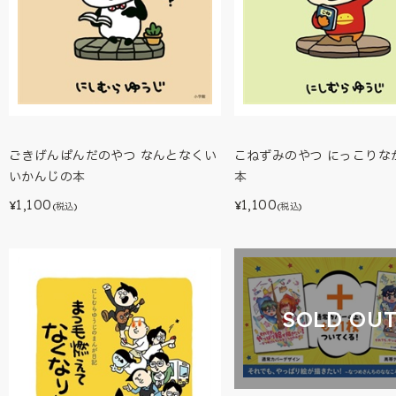
ごきげんぱんだのやつ なんとなくい
こねずみのやつ にっこりな
いかんじの本
本
1,100
1,100
¥
¥
(税込)
(税込)
SOLD OU