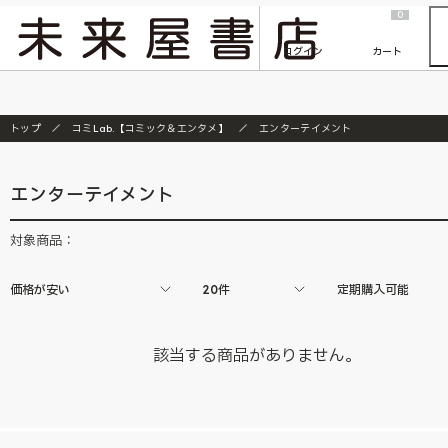
2026/7/23
『ONE PIECE magazine 021 ONE PIECEカード付き同梱版』発売延期のご案内
0
ログイン
カート
トップ
コミLab.【コミック＆エンタメ】
エンターテイメント
エンターテイメント
対象商品：
価格が安い
20件
定期購入可能
該当する商品がありません。