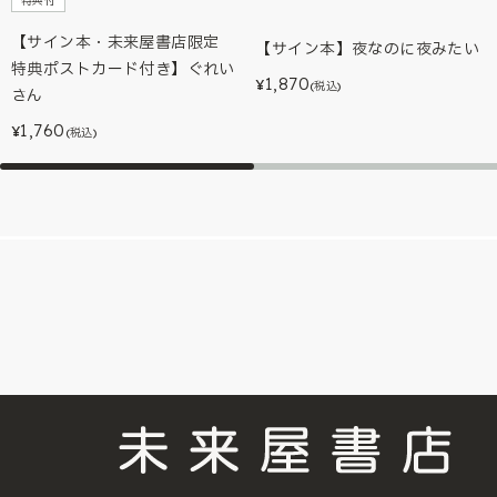
特典付
【サイン本・未来屋書店限定
【サイン本】夜なのに夜みたい
特典ポストカード付き】ぐれい
1,870
¥
(税込)
さん
1,760
¥
(税込)