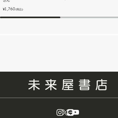
さん
1,760
¥
(税込)
instagram
X
LINE
YouTube