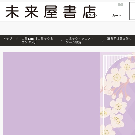
2026/7/23
『ONE PIECE magazine 021 ONE PIECEカード付き同梱版』発売延期のご案内
0
ログイン
カート
トップ
コミLab.【コミック＆
コミック・アニメ・
薫る花は凛と咲く
エンタメ】
ゲーム雑貨