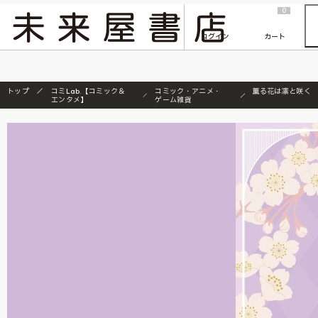
2026/7/23
『ONE PIECE magazine 021 ONE PIECEカード付き同梱版』発売延期のご案内
0
ログイン
カート
トップ
コミLab.【コミック＆
コミック・アニメ・
薫る花は凛と咲く
エンタメ】
ゲーム雑貨