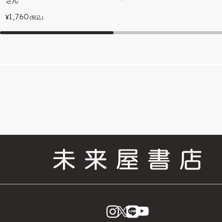
さん
1,760
¥
(税込)
instagram
X
LINE
YouTube