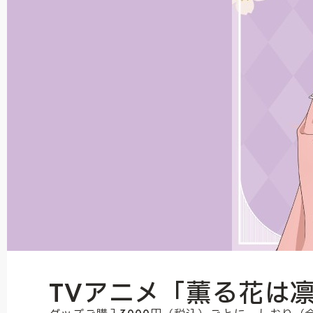
TVアニメ「薫る花は凛と咲く