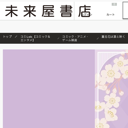
2026/7/23
『ONE PIECE magazine 021 ONE PIECEカード付き同梱版』発売延期のご案内
0
ログイン
カート
トップ
コミLab.【コミック＆
コミック・アニメ・
薫る花は凛と咲く
エンタメ】
ゲーム雑貨