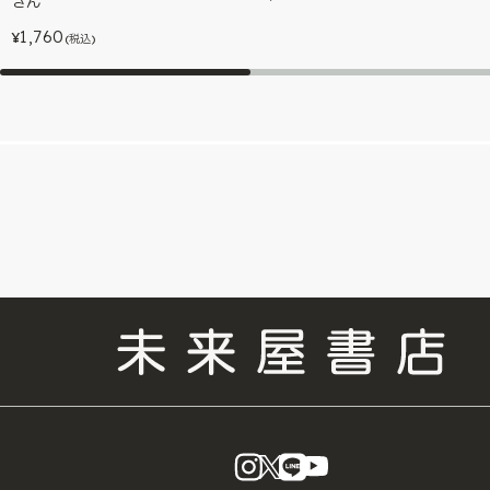
さん
1,760
¥
(税込)
instagram
X
LINE
YouTube