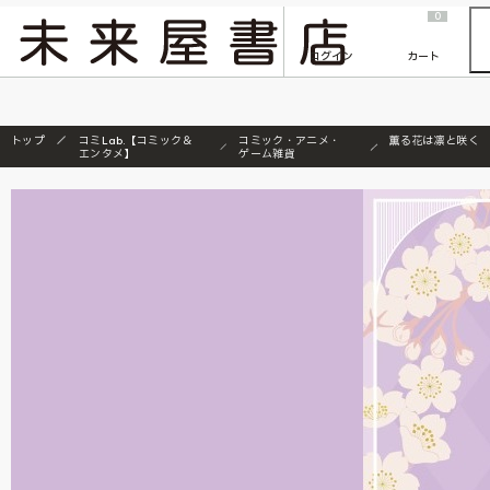
2026/7/23
『ONE PIECE magazine 021 ONE PIECEカード付き同梱版』発売延期のご案内
0
ログイン
カート
トップ
コミLab.【コミック＆
コミック・アニメ・
薫る花は凛と咲く
エンタメ】
ゲーム雑貨