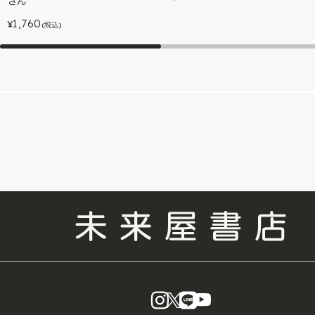
さん
1,760
¥
(税込)
instagram
X
LINE
YouTube