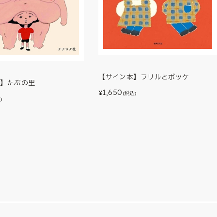
【サイン本】フリルとポッケ
本】たぷの里
1,650
¥
(税込)
)