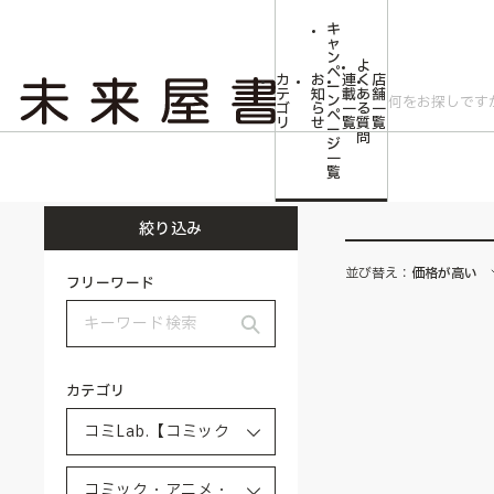
キ
ャ
ン
よ
ペ
カ
お
連
く
店
ー
テ
知
載
あ
舗
ン
ゴ
ら
一
る
一
ペ
リ
せ
覧
質
覧
ー
問
ジ
トップ
コミLab.【コミック＆エンタメ】
コミック・アニメ・ゲーム雑貨
一
覧
絞り込み
並び替え：
価格が高い
フリーワード
カテゴリ