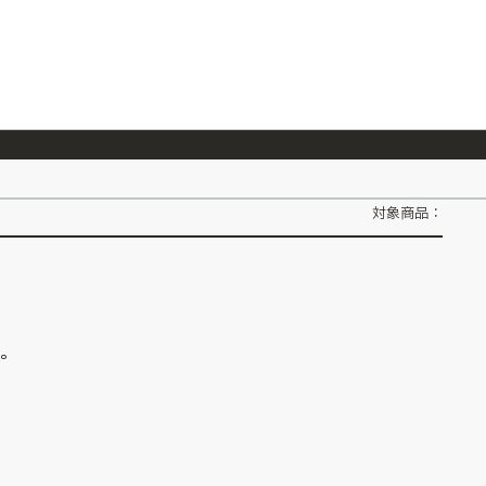
026/7/23
『ONE PIECE magazine 021 ONE PIECEカード付き同梱版』発売延期のご案内
対象商品：
ん。