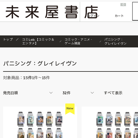
2026/7/23
『ONE PIECE magazine 021 ONE PIECEカード付き同梱版』発売延期のご案内
0
ログイン
カート
トップ
コミLab.【コミック＆
コミック・アニメ・
パニシング：
エンタメ】
ゲーム雑貨
グレイレイヴン
パニシング：グレイレイヴン
15
件
対象商品：
1件～15件
発売日順
32件
すべて表示