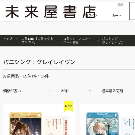
2026/7/23
『ONE PIECE magazine 021 ONE PIECEカード付き同梱版』発売延期のご案内
0
ログイン
カート
トップ
コミLab.【コミック＆
コミック・アニメ・
パニシング：
エンタメ】
ゲーム雑貨
グレイレイヴン
パニシング：グレイレイヴン
15
件
対象商品：
1件～15件
価格が安い
20件
通常購入可能