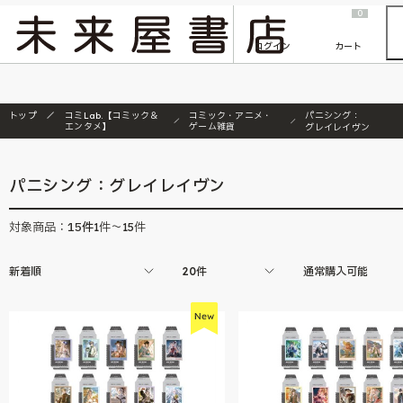
2026/7/23
『ONE PIECE magazine 021 ONE PIECEカード付き同梱版』発売延期のご案内
0
ログイン
カート
トップ
コミLab.【コミック＆
コミック・アニメ・
パニシング：
エンタメ】
ゲーム雑貨
グレイレイヴン
パニシング：グレイレイヴン
15
件
対象商品：
1件～15件
新着順
20件
通常購入可能