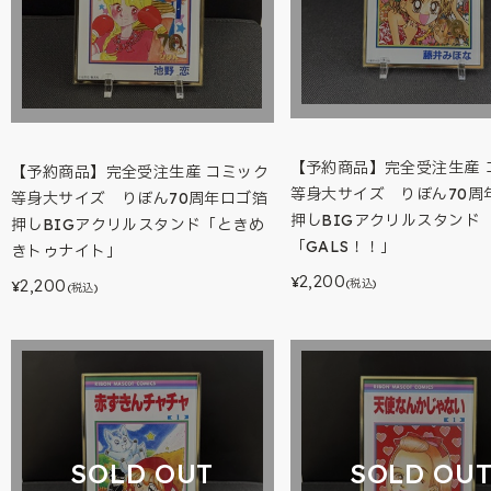
【予約商品】完全受注生産 
【予約商品】完全受注生産 コミック
等身大サイズ りぼん70周
等身大サイズ りぼん70周年ロゴ箔
押しBIGアクリルスタンド
押しBIGアクリルスタンド「ときめ
「GALS！！」
きトゥナイト」
2,200
¥
2,200
(税込)
¥
(税込)
SOLD OUT
SOLD OU