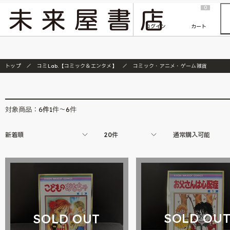
2026/7/23
『ONE PIECE magazine 021 ONE PIECEカード付き同梱版』発売延期のご案内
0
ログイン
カート
トップ
コミLab.【コミック＆エンタメ】
コミック・アニメ・ゲーム雑貨
6
件
対象商品：
1件～6件
新着順
20件
通常購入可能
SOLD OU
SOLD OUT