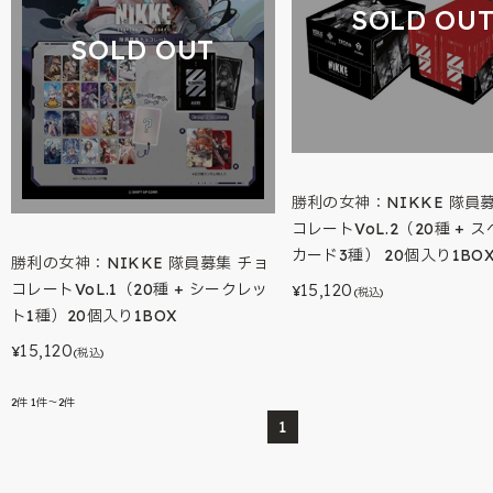
SOLD OU
SOLD OUT
勝利の女神：NIKKE 隊員
コレートVoL.2（20種 + 
カード3種） 20個入り1BO
勝利の女神：NIKKE 隊員募集 チョ
コレートVoL.1（20種 + シークレッ
15,120
¥
(税込)
ト1種）20個入り1BOX
15,120
¥
(税込)
2
件
1件～2件
1