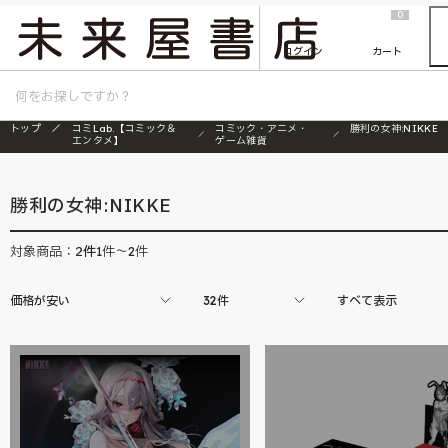
2026/7/23
『ONE PIECE magazine 021 ONE PIECEカード付き同梱版』発売延期のご案内
0
ログイン
カート
トップ
コミLab.【コミック＆
コミック・アニメ・
勝利の女神:NIKKE
エンタメ】
ゲーム雑貨
勝利の女神:NIKKE
2
件
対象商品：
1件～2件
価格が安い
32件
すべて表示