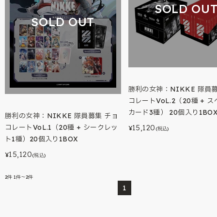
SOLD OU
SOLD OUT
勝利の女神：NIKKE 隊員
コレートVoL.2（20種 + 
カード3種） 20個入り1BO
勝利の女神：NIKKE 隊員募集 チョ
コレートVoL.1（20種 + シークレッ
15,120
¥
(税込)
ト1種）20個入り1BOX
15,120
¥
(税込)
2
件
1件～2件
1