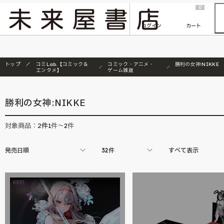
2026/7/23
『ONE PIECE magazine 021 ONE PIECEカード付き同梱版』発売延期のご案内
0
ログイン
カート
トップ
コミLab.【コミック＆
コミック・アニメ・
勝利の女神:NIKKE
エンタメ】
ゲーム雑貨
勝利の女神:NIKKE
2
件
対象商品：
1件～2件
発売日順
32件
すべて表示