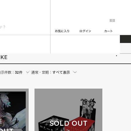
0
お気に入り
ログイン
カート
勝利の女神:NIKKE
2
KE
表示件数：
32件
通常・定期：
すべて表示
SOLD OUT
OUT