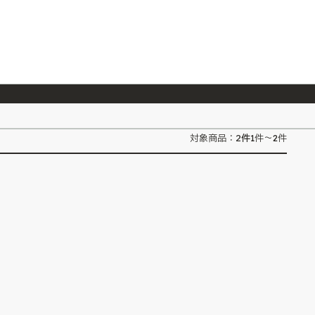
026/7/23
『ONE PIECE magazine 021 ONE PIECEカード付き同梱版』発売延期のご案内
2
件
対象商品：
1件～2件