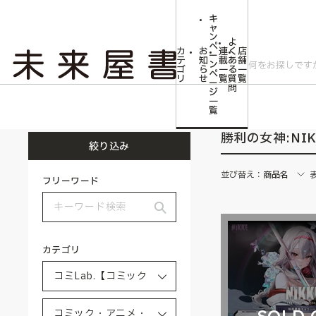
キ
ャ
ン
よ
ペ
カ
お
連
く
店
ー
テ
知
載
あ
舗
ン
ゴ
ら
一
る
一
ペ
リ
せ
覧
質
覧
ー
問
ジ
トップ
コミLab.【コミック＆エンタメ】
コミック・アニメ・ゲーム雑貨
一
覧
勝利の女神:NIK
絞り込み
並び替え：
商品名
フリーワード
カテゴリ
SOLD 