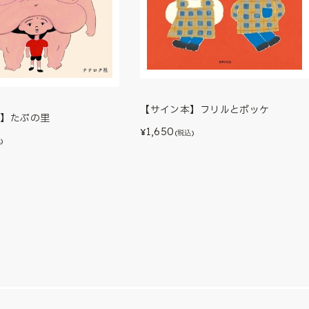
【サイン本】フリルとポッケ
本】たぷの里
1,650
¥
(税込)
)