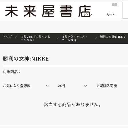
2026/7/23
『ONE PIECE magazine 021 ONE PIECEカード付き同梱版』発売延期のご案内
0
ログイン
カート
トップ
コミLab.【コミック＆
コミック・アニメ・
勝利の女神:NIKKE
エンタメ】
ゲーム雑貨
勝利の女神:NIKKE
対象商品：
お気に入り登録数
20件
定期購入可能
該当する商品がありません。