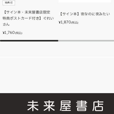
特典付
【サイン本・未来屋書店限定
【サイン本】夜なのに夜みたい
特典ポストカード付き】ぐれい
1,870
¥
(税込)
さん
1,760
¥
(税込)