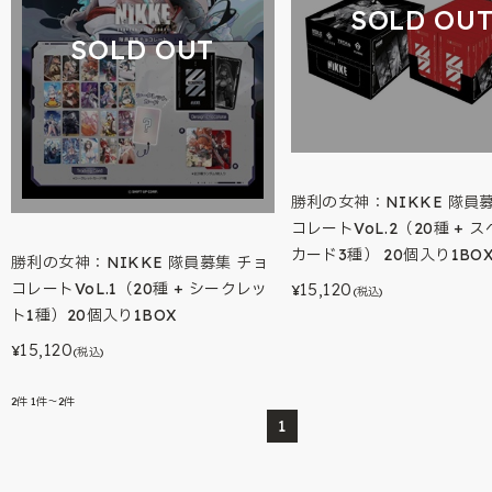
SOLD OU
SOLD OUT
勝利の女神：NIKKE 隊員
コレートVoL.2（20種 + 
カード3種） 20個入り1BO
勝利の女神：NIKKE 隊員募集 チョ
コレートVoL.1（20種 + シークレッ
15,120
¥
(税込)
ト1種）20個入り1BOX
15,120
¥
(税込)
2
件
1件～2件
1