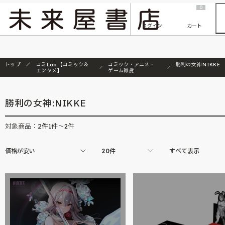
2026/7/23
『ONE PIECE magazine 021 ONE PIECEカード付き同梱版』発売延期のご案内
0
ログイン
カート
トップ
コミLab.【コミック＆
コミック・アニメ・
勝利の女神:NIKKE
エンタメ】
ゲーム雑貨
勝利の女神:NIKKE
2
件
対象商品：
1件～2件
価格が安い
20件
すべて表示