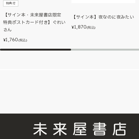
特典付
【サイン本・未来屋書店限定
【サイン本】夜なのに夜みたい
特典ポストカード付き】ぐれい
1,870
¥
(税込)
さん
1,760
¥
(税込)