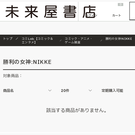
2026/7/23
『ONE PIECE magazine 021 ONE PIECEカード付き同梱版』発売延期のご案内
0
ログイン
カート
トップ
コミLab.【コミック＆
コミック・アニメ・
勝利の女神:NIKKE
エンタメ】
ゲーム雑貨
勝利の女神:NIKKE
対象商品：
商品名
20件
定期購入可能
該当する商品がありません。