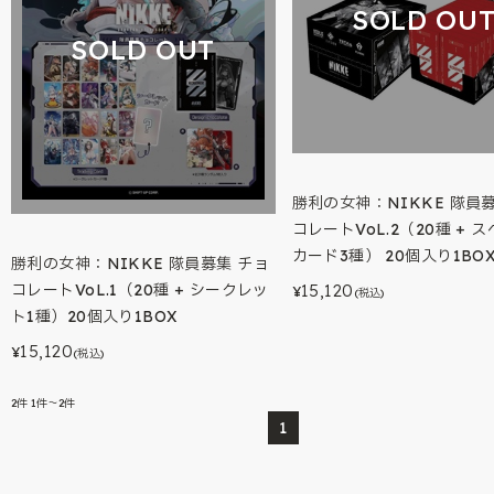
SOLD OU
SOLD OUT
勝利の女神：NIKKE 隊員
コレートVoL.2（20種 + 
カード3種） 20個入り1BO
勝利の女神：NIKKE 隊員募集 チョ
コレートVoL.1（20種 + シークレッ
15,120
¥
(税込)
ト1種）20個入り1BOX
15,120
¥
(税込)
2
件
1件～2件
1