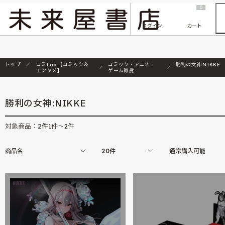
2026/7/23
『ONE PIECE magazine 021 ONE PIECEカード付き同梱版』発売延期のご案内
0
ログイン
カート
トップ
コミLab.【コミック＆
コミック・アニメ・
勝利の女神:NIKKE
エンタメ】
ゲーム雑貨
勝利の女神:NIKKE
2
件
対象商品：
1件～2件
商品名
20件
通常購入可能