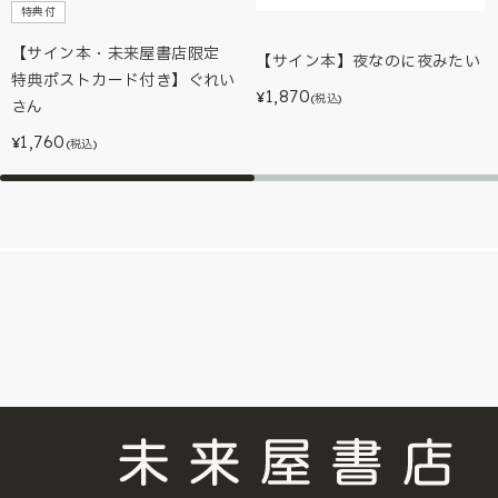
特典付
【サイン本・未来屋書店限定
【サイン本】夜なのに夜みたい
特典ポストカード付き】ぐれい
1,870
¥
(税込)
さん
1,760
¥
(税込)