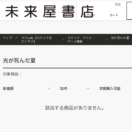
2026/7/23
『ONE PIECE magazine 021 ONE PIECEカード付き同梱版』発売延期のご案内
0
ログイン
カート
トップ
コミLab.【コミック＆
コミック・アニメ・
光が死んだ夏
エンタメ】
ゲーム雑貨
光が死んだ夏
対象商品：
新着順
32件
定期購入可能
該当する商品がありません。