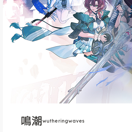
鳴潮
wutheringwaves