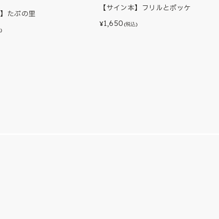
【サイン本】フリルとポッケ
本】たぷの里
1,650
¥
(税込)
)