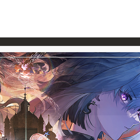
026/7/23
『ONE PIECE magazine 021 ONE PIECEカード付き同梱版』発売延期のご案内