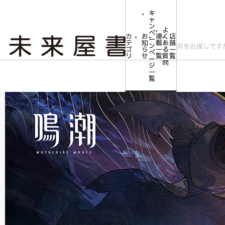
キ
ャ
ン
よ
ペ
カ
お
連
く
店
ー
テ
知
載
あ
舗
ン
ゴ
ら
一
る
一
ペ
リ
せ
覧
質
覧
ー
問
ジ
トップ
コミLab.【コミック＆エンタメ】
コミック・アニメ・ゲーム雑貨
一
覧