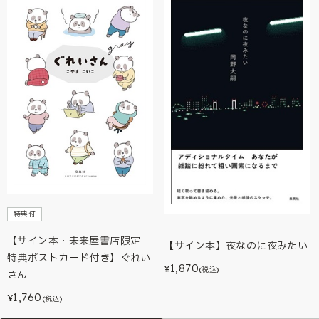
特典付
【サイン本・未来屋書店限定
【サイン本】夜なのに夜みたい
特典ポストカード付き】ぐれい
1,870
¥
(税込)
さん
1,760
¥
(税込)