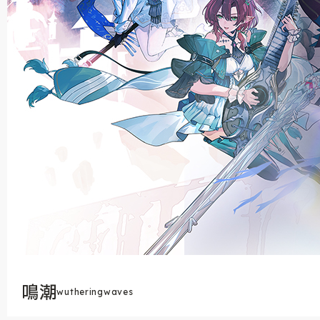
鳴潮
wutheringwaves