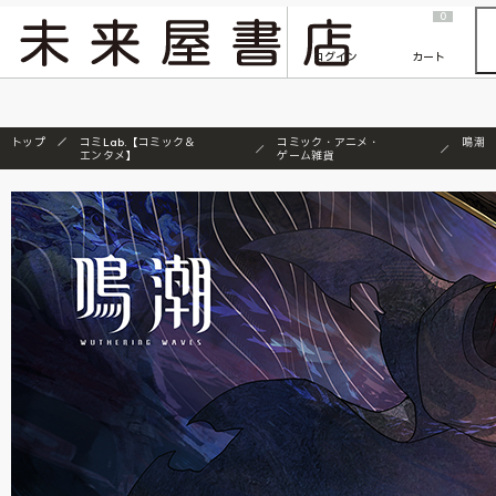
2026/7/23
『ONE PIECE magazine 021 ONE PIECEカード付き同梱版』発売延期のご案内
0
ログイン
カート
トップ
コミLab.【コミック＆
コミック・アニメ・
鳴潮
エンタメ】
ゲーム雑貨