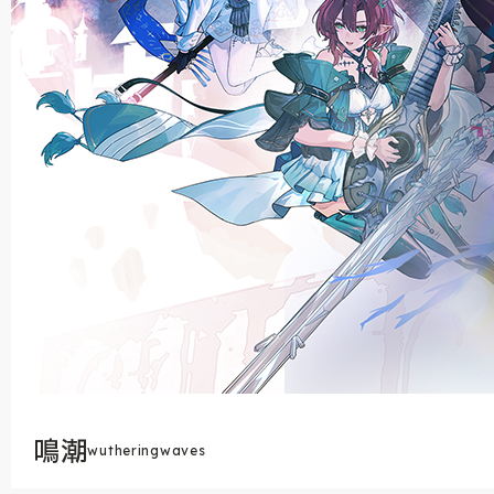
鳴潮
wutheringwaves