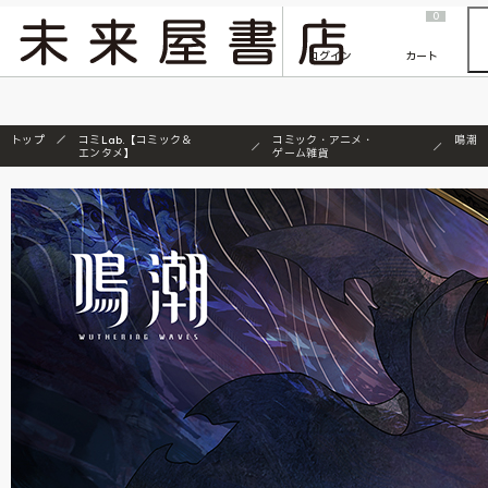
2026/7/23
『ONE PIECE magazine 021 ONE PIECEカード付き同梱版』発売延期のご案内
0
ログイン
カート
トップ
コミLab.【コミック＆
コミック・アニメ・
鳴潮
エンタメ】
ゲーム雑貨