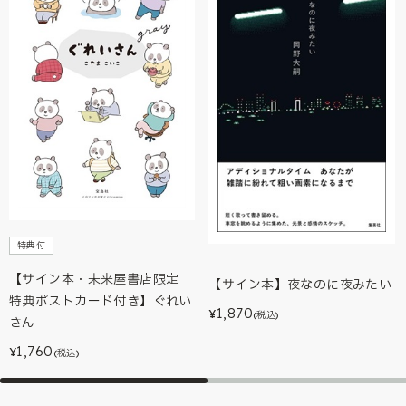
特典付
【サイン本・未来屋書店限定
【サイン本】夜なのに夜みたい
特典ポストカード付き】ぐれい
1,870
¥
(税込)
さん
1,760
¥
(税込)