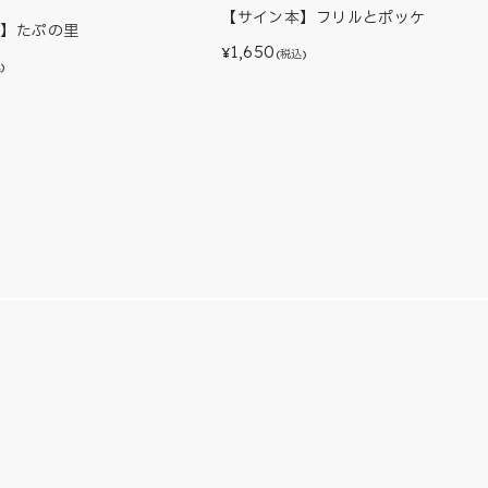
【サイン本】フリルとポッケ
本】たぷの里
1,650
¥
(税込)
)