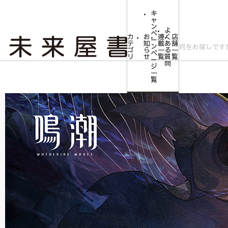
キ
ャ
ン
よ
ペ
カ
お
連
く
店
ー
テ
知
載
あ
舗
ン
ゴ
ら
一
る
一
ペ
リ
せ
覧
質
覧
ー
問
ジ
トップ
コミLab.【コミック＆エンタメ】
コミック・アニメ・ゲーム雑貨
一
覧