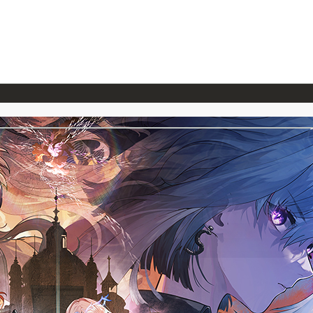
026/7/23
『ONE PIECE magazine 021 ONE PIECEカード付き同梱版』発売延期のご案内