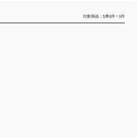
1
件
対象商品：
1件～1件