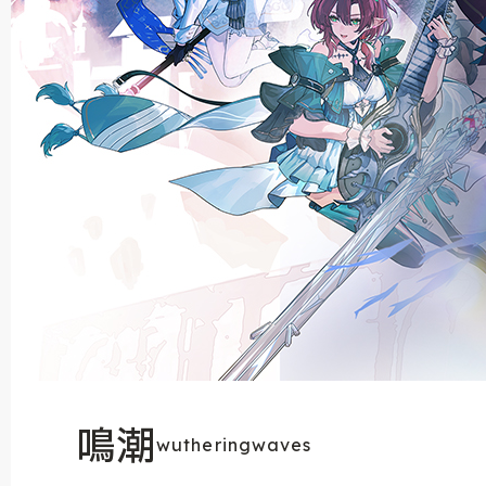
鳴潮
wutheringwaves