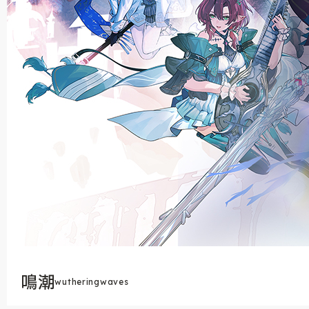
鳴潮
wutheringwaves