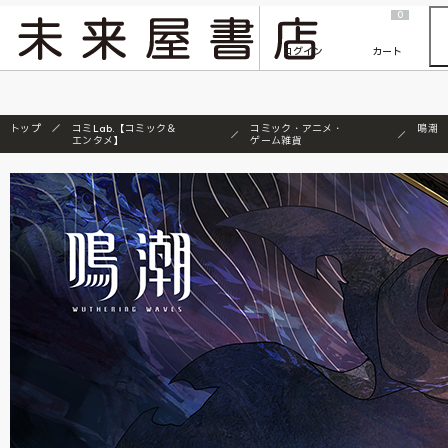
2026/7/23
『ONE PIECE magazine 021 ONE PIECEカード付き同梱版』発売延期のご案内
0
ログイン
カート
トップ
コミLab.【コミック＆
コミック・アニメ・
鳴潮
エンタメ】
ゲーム雑貨