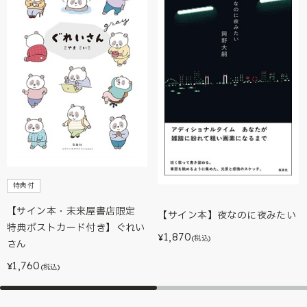
特典付
【サイン本・未来屋書店限定
【サイン本】夜なのに夜みたい
特典ポストカード付き】ぐれい
1,870
¥
(税込)
さん
1,760
¥
(税込)