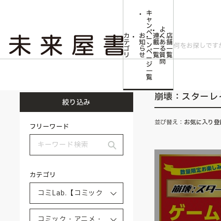
キ
ャ
ン
よ
ペ
カ
お
連
く
店
ー
テ
知
載
あ
舗
ン
ゴ
ら
一
る
一
ペ
リ
せ
覧
質
覧
ー
問
ジ
トップ
コミLab.【コミック＆エンタメ】
コミック・アニメ・ゲーム雑貨
一
覧
崩壊：スターレ
絞り込み
並び替え：
お気に入り登
フリーワード
カテゴリ