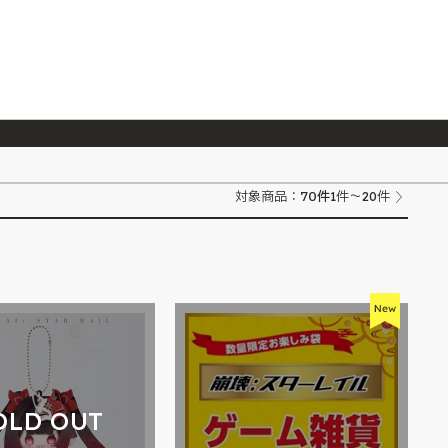
026/7/23
『ONE PIECE magazine 021 ONE PIECEカード付き同梱版』発売延期のご案内
70
件
対象商品：
1件～20件
OLD OUT