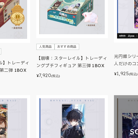
人気商品
おすすめ商品
光円錐シリ
【崩壊：スターレイル】トレーディ
ル】トレーディ
人だけのコ
ングプチフィギュア 第三弾 1BOX
第二弾 1BOX
1,925
¥
(税込)
7,920
¥
(税込)
S