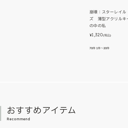
崩壊：スターレイル
ズ 薄型アクリルキ
の中の私
1,320
¥
(税込)
70
件
1件～20件
おすすめアイテム
Recommend