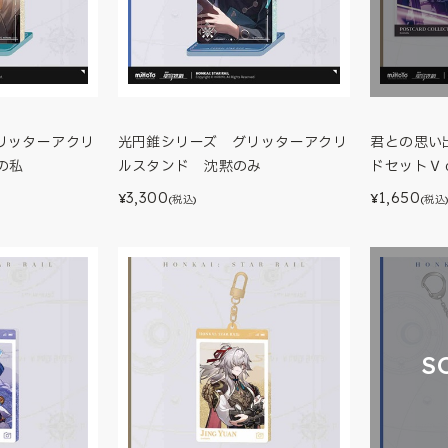
リッターアクリ
光円錐シリーズ グリッターアクリ
君との思い
の私
ルスタンド 沈黙のみ
ドセットＶ
3,300
1,650
¥
¥
(税込)
(税込
S