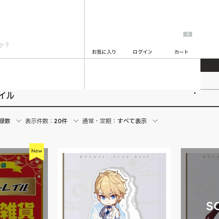
0
お気に入り
ログイン
カート
崩壊：スターレイル
2
イル
録数
表示件数：
20件
通常・定期：
すべて表示
S