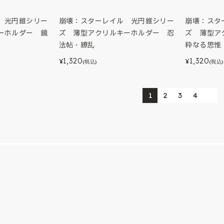
 光円錐シリー
崩壊：スターレイル 光円錐シリー
崩壊：スタ
ーホルダー 鏡
ズ 薄型アクリルキーホルダー 忍
ズ 薄型ア
法帖・繚乱
粋なる思惟
1,320
1,320
¥
¥
(税込)
(税込)
1
2
3
4