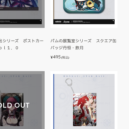
出シリーズ ポストカー
パムの展覧室シリーズ スクエア缶
ｏｌ１．０
バッジ丹恒・飲月
495
¥
)
(税込)
OLD OUT