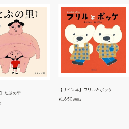
【サイン本】フリルとポッケ
本】たぷの里
1,650
¥
(税込)
)