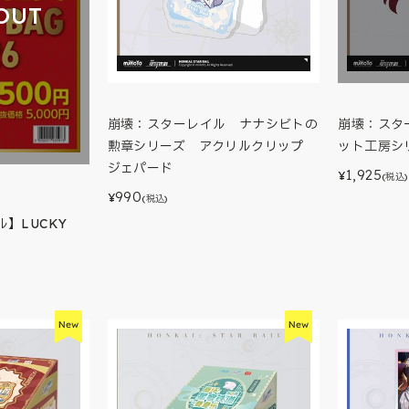
OUT
崩壊：スターレイル ナナシビトの
崩壊：スタ
勲章シリーズ アクリルクリップ
ット工房シ
ジェパード
1,925
¥
(税込)
990
¥
(税込)
】LUCKY