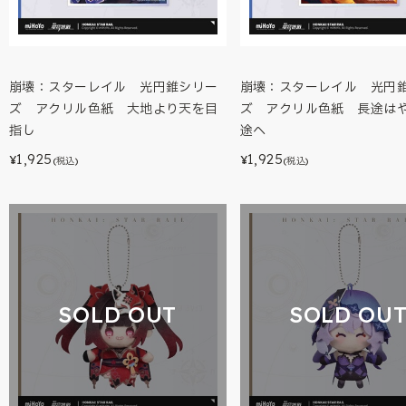
崩壊：スターレイル 光円錐シリー
崩壊：スターレイル 光円
ズ アクリル色紙 大地より天を目
ズ アクリル色紙 長途は
指し
途へ
1,925
1,925
¥
¥
(税込)
(税込)
SOLD OUT
SOLD OU