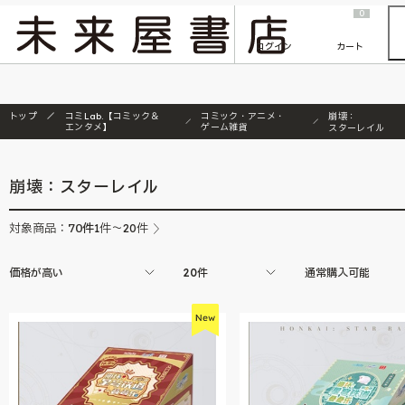
2026/7/23
『ONE PIECE magazine 021 ONE PIECEカード付き同梱版』発売延期のご案内
0
ログイン
カート
トップ
コミLab.【コミック＆
コミック・アニメ・
崩壊：
エンタメ】
ゲーム雑貨
スターレイル
崩壊：スターレイル
70
件
対象商品：
1件～20件
価格が高い
20件
通常購入可能