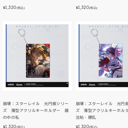
1,320
1,320
¥
¥
(税込)
(税込)
崩壊：スターレイル 光円錐シリー
崩壊：スターレイル 光円
ズ 薄型アクリルキーホルダー 鏡
ズ 薄型アクリルキーホル
の中の私
法帖・繚乱
1,320
1,320
¥
¥
(税込)
(税込)