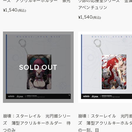
ーズ アクリルキーホルダー 景元
ク郎の応接室シリーズ 金
アベンチュリン
1,540
¥
(税込)
1,540
¥
(税込)
SOLD OUT
崩壊：スターレイル 光円錐シリー
崩壊：スターレイル 光円
ズ 薄型アクリルキーホルダー 待
ズ 薄型アクリルキーホル
つのみ
の一刻、目