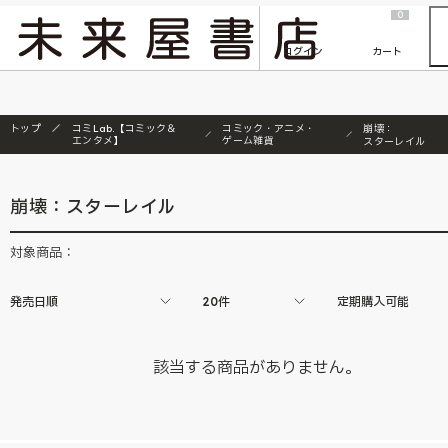
2026/7/23
『ONE PIECE magazine 021 ONE PIECEカード付き同梱版』発売延期のご案内
0
ログイン
カート
トップ
コミLab.【コミック＆
コミック・アニメ・
崩壊：
エンタメ】
ゲーム雑貨
スターレイル
崩壊：スターレイル
対象商品：
発売日順
20件
定期購入可能
該当する商品がありません。