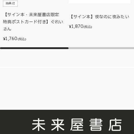
特典付
【サイン本・未来屋書店限定
【サイン本】夜なのに夜みたい
特典ポストカード付き】ぐれい
1,870
¥
(税込)
さん
1,760
¥
(税込)