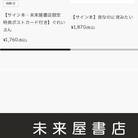
特典付
【サイン本・未来屋書店限定
【サイン本】夜なのに夜みたい
特典ポストカード付き】ぐれい
1,870
¥
(税込)
さん
1,760
¥
(税込)