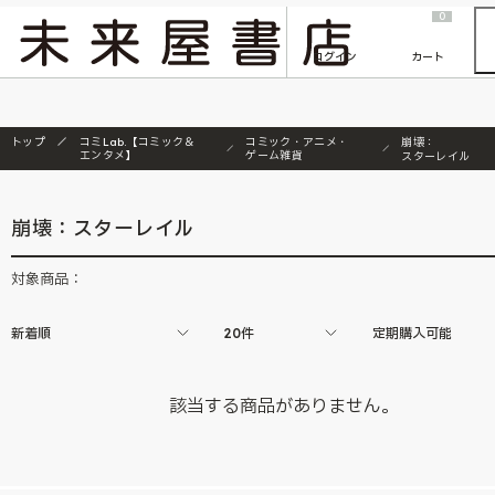
2026/7/23
『ONE PIECE magazine 021 ONE PIECEカード付き同梱版』発売延期のご案内
0
ログイン
カート
トップ
コミLab.【コミック＆
コミック・アニメ・
崩壊：
エンタメ】
ゲーム雑貨
スターレイル
崩壊：スターレイル
対象商品：
新着順
20件
定期購入可能
該当する商品がありません。