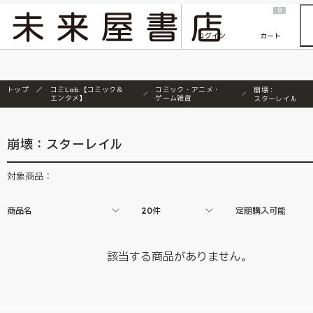
2026/7/23
『ONE PIECE magazine 021 ONE PIECEカード付き同梱版』発売延期のご案内
0
ログイン
カート
トップ
コミLab.【コミック＆
コミック・アニメ・
崩壊：
エンタメ】
ゲーム雑貨
スターレイル
崩壊：スターレイル
対象商品：
商品名
20件
定期購入可能
該当する商品がありません。