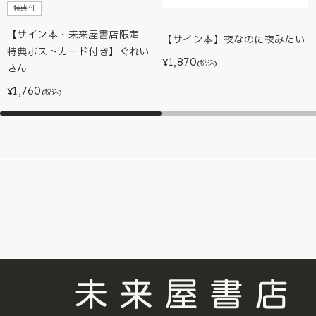
特典付
【サイン本・未来屋書店限定
【サイン本】夜なのに夜みたい
特典ポストカード付き】ぐれい
1,870
¥
(税込)
さん
1,760
¥
(税込)