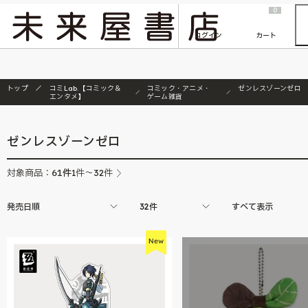
2026/7/23
『ONE PIECE magazine 021 ONE PIECEカード付き同梱版』発売延期のご案内
0
ログイン
カート
トップ
コミLab.【コミック＆
コミック・アニメ・
ゼンレスゾーンゼロ
エンタメ】
ゲーム雑貨
ゼンレスゾーンゼロ
61
件
対象商品：
1件～32件
発売日順
32件
すべて表示