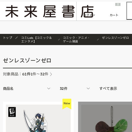
2026/7/23
『ONE PIECE magazine 021 ONE PIECEカード付き同梱版』発売延期のご案内
0
ログイン
カート
トップ
コミLab.【コミック＆
コミック・アニメ・
ゼンレスゾーンゼロ
エンタメ】
ゲーム雑貨
ゼンレスゾーンゼロ
61
件
対象商品：
1件～32件
商品名
32件
すべて表示