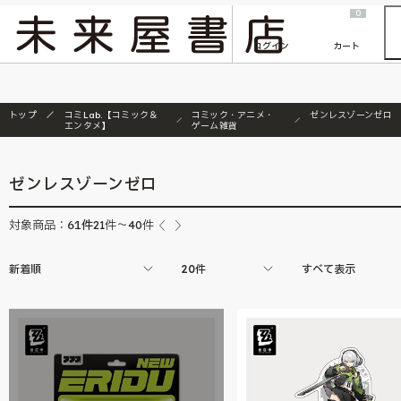
2026/7/23
『ONE PIECE magazine 021 ONE PIECEカード付き同梱版』発売延期のご案内
0
ログイン
カート
トップ
コミLab.【コミック＆
コミック・アニメ・
ゼンレスゾーンゼロ
エンタメ】
ゲーム雑貨
ゼンレスゾーンゼロ
61
件
対象商品：
21件～40件
新着順
20件
すべて表示