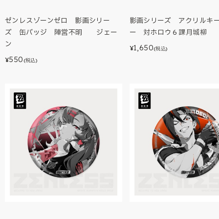
ゼンレスゾーンゼロ 影画シリー
影画シリーズ アクリルキ
ズ 缶バッジ 陣営不明 ジェー
ー 対ホロウ６課月城柳
ン
1,650
¥
(税込)
550
¥
(税込)