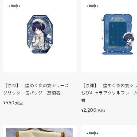
【原神】 煌めく夜の宴シリーズ
【原神】 煌めく夜の宴
グリッター缶バッジ 放浪者
ちびキャラアクリルフレー
者
550
¥
(税込)
2,200
¥
(税込)