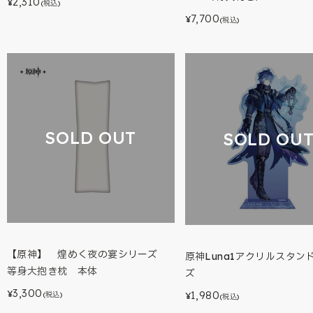
2,310
¥
(税込)
7,700
¥
(税込)
SOLD OUT
SOLD OU
【原神】 煌めく夜の宴シリーズ
原神Luna1アクリルスタン
等身大抱き枕 本体
ズ
3,300
¥
1,980
(税込)
¥
(税込)