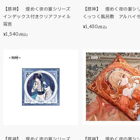
【原神】 煌めく夜の宴シリーズ
【原神】 煌めく夜の宴
インデックス付きクリアファイル
くっつく風呂敷 アルハイ
宵宮
1,430
¥
(税込)
1,540
¥
(税込)
【原神】 煌めく夜の宴シリーズ
【原神】 煌めく夜の宴