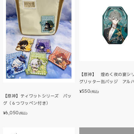
【原神】 煌めく夜の宴
グリッター缶バッジ アル
550
¥
(税込)
【原神】ティワットシリーズ バッ
グ（６つワッペン付き）
6,050
¥
(税込)