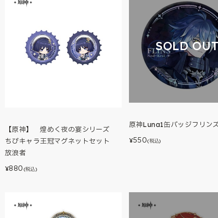
SOLD OU
原神Luna1缶バッジフリン
【原神】 煌めく夜の宴シリーズ
550
¥
ちびキャラ王冠マグネットセット
(税込)
放浪者
880
¥
(税込)