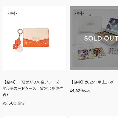
SOLD OU
【原神】 煌めく夜の宴シリーズ
【原神】2026年卓上ｶﾚﾝﾀﾞｰ
マルチカードケース 宵宮（特典付
4,620
¥
(税込)
き）
5,500
¥
(税込)