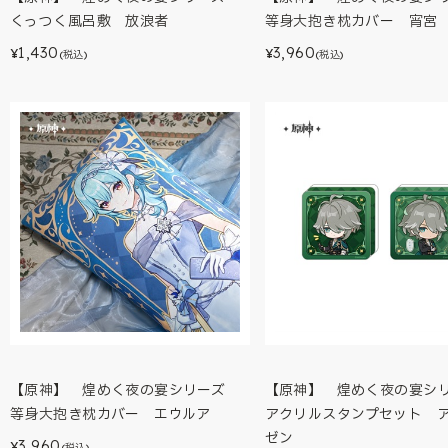
くっつく風呂敷 放浪者
等身大抱き枕カバー 宵宮
1,430
3,960
¥
¥
(税込)
(税込)
【原神】 煌めく夜の宴シリーズ
【原神】 煌めく夜の宴
等身大抱き枕カバー エウルア
アクリルスタンプセット 
ゼン
3,960
¥
(税込)