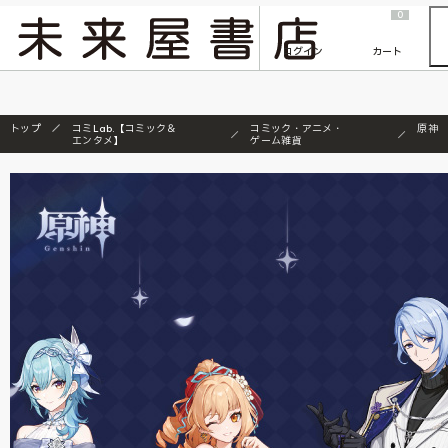
2026/7/23
『ONE PIECE magazine 021 ONE PIECEカード付き同梱版』発売延期のご案内
0
ログイン
カート
トップ
コミLab.【コミック＆
コミック・アニメ・
原神
エンタメ】
ゲーム雑貨