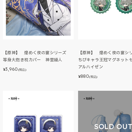
【原神】 煌めく夜の宴シリーズ
【原神】 煌めく夜の宴
等身大抱き枕カバー 神里綾人
ちびキャラ王冠マグネッ
アルハイゼン
3,960
¥
(税込)
880
¥
(税込)
SOLD OU