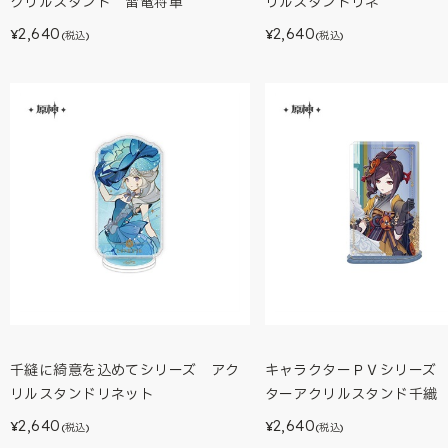
クリルスタンド 雷電将軍
リルスタンドリネ
2,640
2,640
¥
¥
(税込)
(税込)
千縫に綺意を込めてシリーズ アク
キャラクターＰＶシリーズ
リルスタンドリネット
ターアクリルスタンド千織
2,640
2,640
¥
¥
(税込)
(税込)