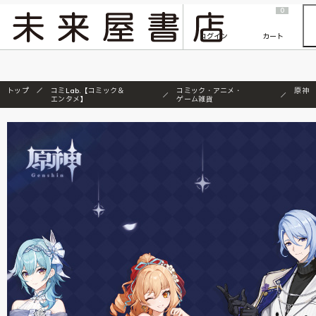
2026/7/23
『ONE PIECE magazine 021 ONE PIECEカード付き同梱版』発売延期のご案内
0
ログイン
カート
トップ
コミLab.【コミック＆
コミック・アニメ・
原神
エンタメ】
ゲーム雑貨