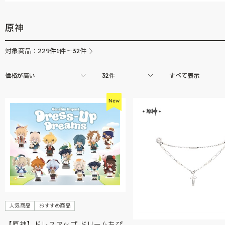
原神
229
件
対象商品：
1件～32件
価格が高い
32件
すべて表示
人気商品
おすすめ商品
【原神】ドレスアップ ドリームちび