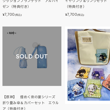
クッションブランケット アルハイ
イヤリング＆リングセット
ゼン（特典付き）
（特典付き）
7,700
7,700
¥
¥
(税込)
(税込)
SOLD OUT
【原神】 煌めく夜の宴シリーズ
折り畳み傘＆カバーセット エウル
ア（特典付き）