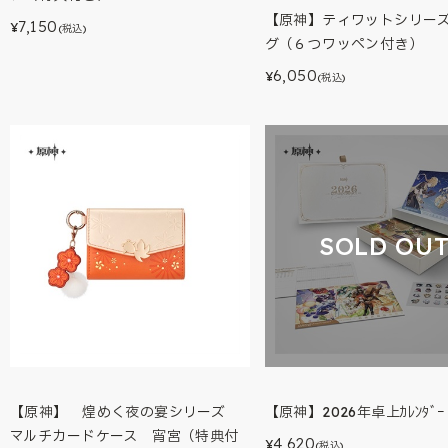
【原神】ティワットシリー
7,150
¥
(税込)
グ（６つワッペン付き）
6,050
¥
(税込)
SOLD OU
【原神】 煌めく夜の宴シリーズ
【原神】2026年卓上ｶﾚﾝﾀﾞｰ
マルチカードケース 宵宮（特典付
4,620
¥
(税込)