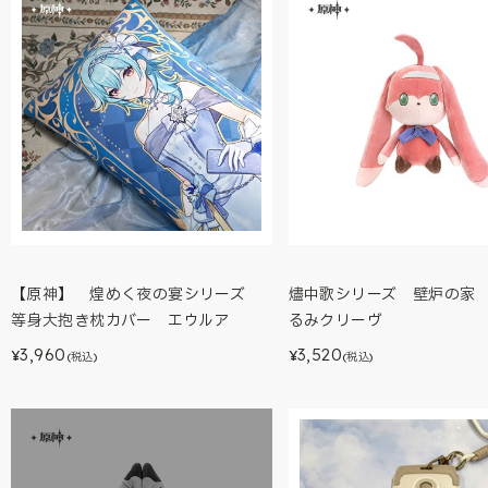
【原神】 煌めく夜の宴シリーズ
燼中歌シリーズ 壁炉の家
等身大抱き枕カバー エウルア
るみクリーヴ
3,960
3,520
¥
¥
(税込)
(税込)