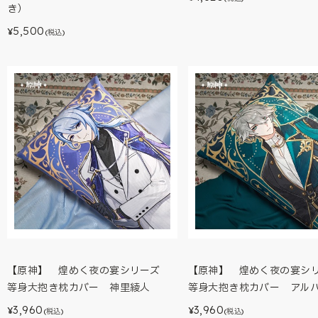
き）
5,500
¥
(税込)
【原神】 煌めく夜の宴シリーズ
【原神】 煌めく夜の宴
等身大抱き枕カバー 神里綾人
等身大抱き枕カバー アル
3,960
3,960
¥
¥
(税込)
(税込)