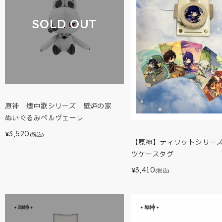
SOLD OUT
原神 燼中歌シリーズ 壁炉の家
ぬいぐるみペルヴェーレ
3,520
¥
(税込)
【原神】ティワットシリー
ツケースタグ
3,410
¥
(税込)