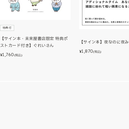
特典付
【サイン本・未来屋書店限定 特典ポ
【サイン本】夜なのに夜み
ストカード付き】ぐれいさん
1,870
¥
(税込)
1,760
¥
(税込)