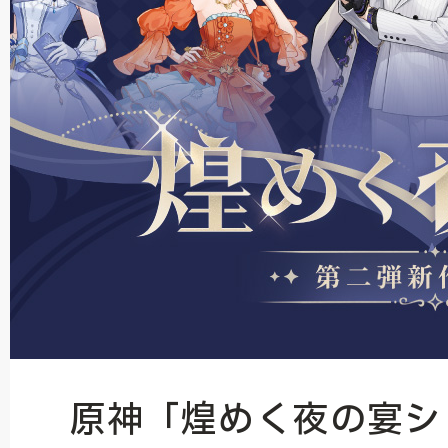
原神「煌めく夜の宴シ