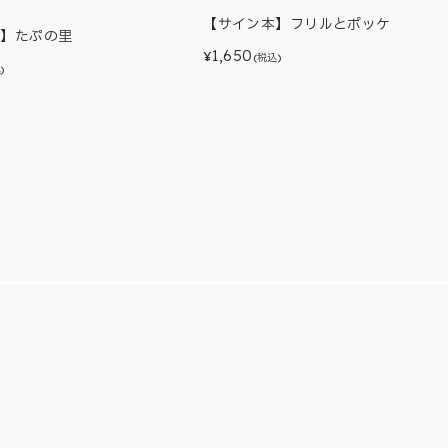
【サイン本】フリルとポッケ
本】たぷの里
1,650
¥
(税込)
)