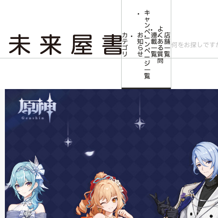
キ
ャ
ン
よ
ペ
カ
お
連
く
店
ー
テ
知
載
あ
舗
ン
ゴ
ら
一
る
一
ペ
リ
せ
覧
質
覧
ー
問
ジ
トップ
コミLab.【コミック＆エンタメ】
コミック・アニメ・ゲーム雑貨
一
覧