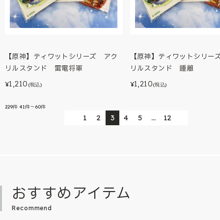
【原神】ティワットシリーズ アク
【原神】ティワットシリー
リルスタンド 雷電将軍
リルスタンド 鍾離
1,210
1,210
¥
¥
(税込)
(税込)
229
件
41件～60件
1
2
3
4
5
…
12
おすすめアイテム
Recommend