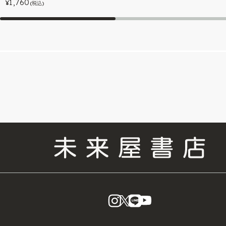
1,760
¥
(税込)
instagram
X
LINE
YouTube