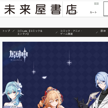
2026/7/23
『ONE PIECE magazine 021 ONE PIECEカード付き同梱版』発売延期のご案内
0
ログイン
カート
トップ
コミLab.【コミック＆
コミック・アニメ・
原神
エンタメ】
ゲーム雑貨