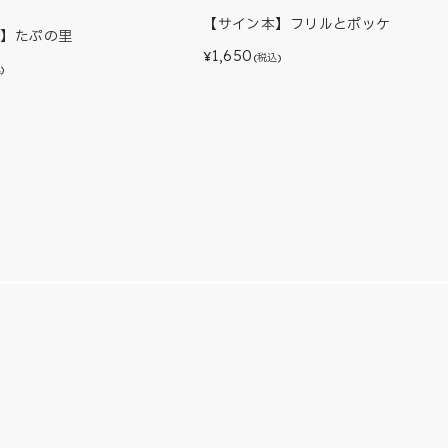
【サイン本】フリルとポッケ
本】たぷの里
1,650
¥
(税込)
)