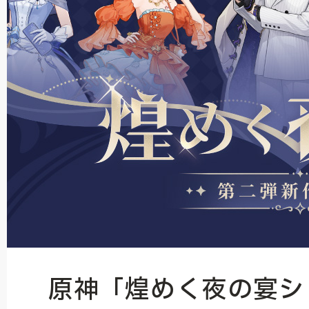
原神「煌めく夜の宴シ