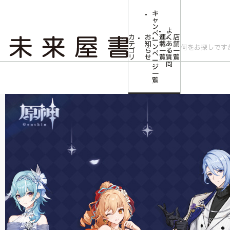
キ
ャ
ン
よ
ペ
カ
お
連
く
店
ー
テ
知
載
あ
舗
ン
ゴ
ら
一
る
一
ペ
リ
せ
覧
質
覧
ー
問
ジ
トップ
コミLab.【コミック＆エンタメ】
コミック・アニメ・ゲーム雑貨
一
覧