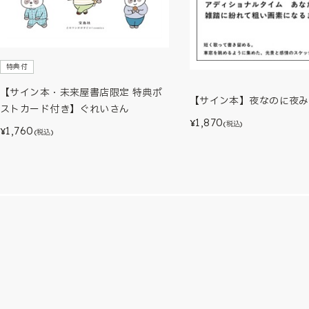
特典付
【サイン本・未来屋書店限定 特典ポ
【サイン本】夜なのに夜み
ストカード付き】ぐれいさん
1,870
¥
(税込)
1,760
¥
(税込)