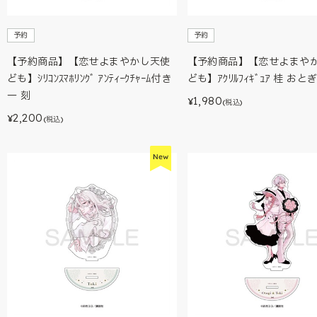
予約
予約
【予約商品】【恋せよまやかし天使
【予約商品】【恋せよまや
ども】ｼﾘｺﾝｽﾏﾎﾘﾝｸﾞ ｱﾝﾃｨｰｸﾁｬｰﾑ付き
ども】ｱｸﾘﾙﾌｨｷﾞｭｱ 桂 おと
一 刻
1,980
¥
(税込)
2,200
¥
(税込)