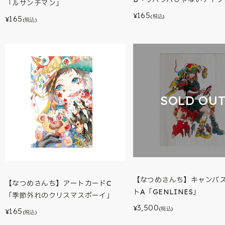
「ルサンチマン」
165
¥
(税込)
165
¥
(税込)
SOLD OU
【なつめさんち】キャンバ
【なつめさんち】アートカードC
トA「GENLINES」
「季節外れのクリスマスボーイ」
3,500
¥
(税込)
165
¥
(税込)