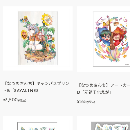
【なつめさんち】キャンバスプリン
【なつめさんち】アートカ
トB「SAYALINES」
D「元祖それえが」
3,500
¥
(税込)
165
¥
(税込)