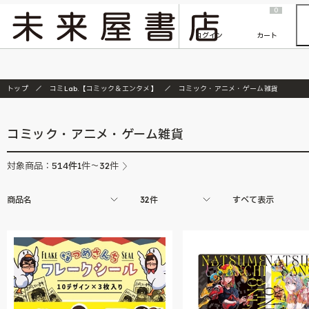
2026/7/23
『ONE PIECE magazine 021 ONE PIECEカード付き同梱版』発売延期のご案内
0
ログイン
カート
トップ
コミLab.【コミック＆エンタメ】
コミック・アニメ・ゲーム雑貨
コミック・アニメ・ゲーム雑貨
514
件
対象商品：
1件～32件
商品名
32件
すべて表示