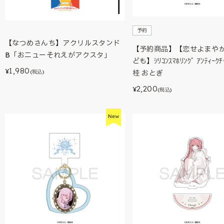
予約
【なつめさんち】アクリルスタンド
【予約商品】【恋せよまや
B「おニューそれえがアクスタ」
ども】ｼﾘｺﾝｽﾏﾎﾘﾝｸﾞ ｱﾝﾃｨｰｸ
1,980
¥
(税込)
桂 おとぎ
2,200
¥
(税込)