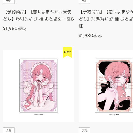
予約
予約
【予約商品】【恋せよまやかし天使
【予約商品】【恋せよまや
ども】ｱｸﾘﾙﾌｨｷﾞｭｱ 桂 おとぎ&一 刻B
ども】ｱｸﾘﾙﾌｨｷﾞｭｱ 桂 おと
紅
1,980
¥
(税込)
1,980
¥
(税込)
予約
予約