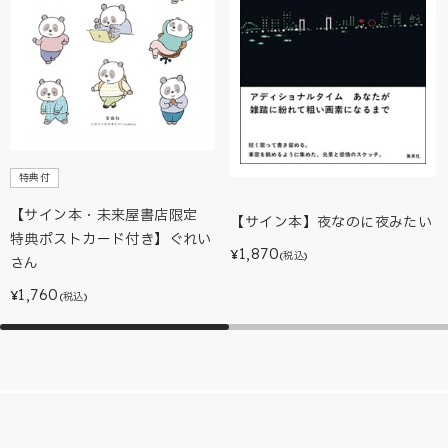
特典付
【サイン本・未来屋書店限定
【サイン本】夜なのに夜みたい
特典ポストカード付き】ぐれい
1,870
¥
(税込)
さん
1,760
¥
(税込)