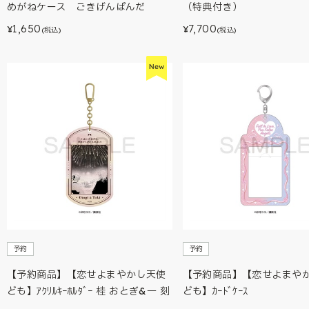
めがねケース ごきげんぱんだ
（特典付き）
1,650
7,700
¥
¥
(税込)
(税込)
予約
予約
【予約商品】【恋せよまやかし天使
【予約商品】【恋せよまや
ども】ｱｸﾘﾙｷｰﾎﾙﾀﾞｰ 桂 おとぎ&一 刻
ども】ｶｰﾄﾞｹｰｽ