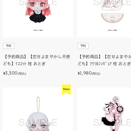
予約
予約
【予約商品】【恋せよまやかし天使
【予約商品】【恋せよまや
ども】ﾏｽｺｯﾄ 桂 おとぎ
ども】ｱｸﾘﾙﾌｨｷﾞｭｱ 桂 おと
3,300
1,980
¥
¥
(税込)
(税込)