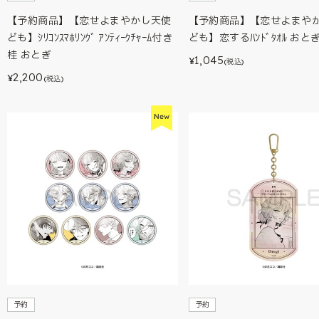
【予約商品】【恋せよまやかし天使
【予約商品】【恋せよまや
ども】ｼﾘｺﾝｽﾏﾎﾘﾝｸﾞ ｱﾝﾃｨｰｸﾁｬｰﾑ付き
ども】恋するﾊﾝﾄﾞﾀｵﾙ おと
桂 おとぎ
1,045
¥
(税込)
2,200
¥
(税込)
予約
予約