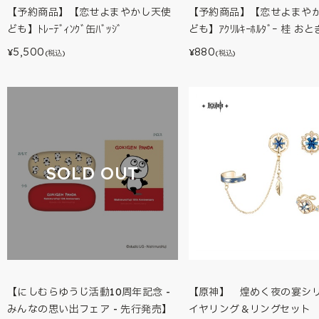
【予約商品】【恋せよまやかし天使
【予約商品】【恋せよまや
ども】ﾄﾚｰﾃﾞｨﾝｸﾞ缶ﾊﾞｯｼﾞ
ども】ｱｸﾘﾙｷｰﾎﾙﾀﾞｰ 桂 おと
5,500
880
¥
¥
(税込)
(税込)
SOLD OUT
【にしむらゆうじ活動10周年記念 -
【原神】 煌めく夜の宴
みんなの思い出フェア - 先行発売】
イヤリング＆リングセット