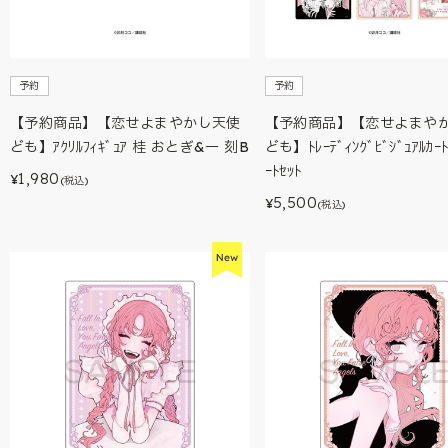
予約
予約
【予約商品】【恋せよまやかし天使
【予約商品】【恋せよまや
ども】ｱｸﾘﾙﾌｨｷﾞｭｱ 桂 おとぎ&一 刻B
ども】ﾄﾚｰﾃﾞｨﾝｸﾞﾋﾞｼﾞｭｱﾙｶｰﾄ
ｰﾄｾｯﾄ
1,980
¥
(税込)
5,500
¥
(税込)