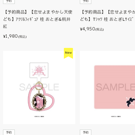
予約
予約
【予約商品】【恋せよまやかし天使
【予約商品】【恋せよまや
ども】ｱｸﾘﾙﾌｨｷﾞｭｱ 桂 おとぎ&桃井
ども】Tｼｬﾂ 桂 おとぎLｻｲｽﾞ
紅
4,950
¥
(税込)
1,980
¥
(税込)
予約
予約