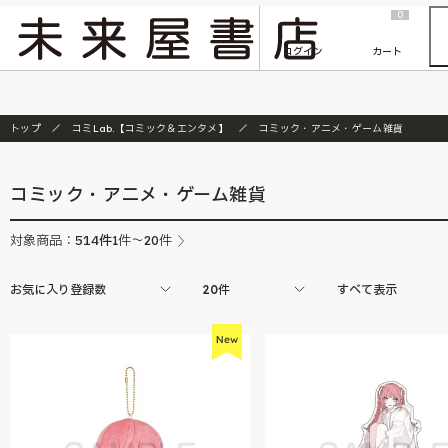
2026/7/23
『ONE PIECE magazine 021 ONE PIECEカード付き同梱版』発売延期のご案内
0
ログイン
カート
トップ
コミLab.【コミック＆エンタメ】
コミック・アニメ・ゲーム雑貨
コミック・アニメ・ゲーム雑貨
514
件
対象商品：
1件～20件
お気に入り登録数
20件
すべて表示