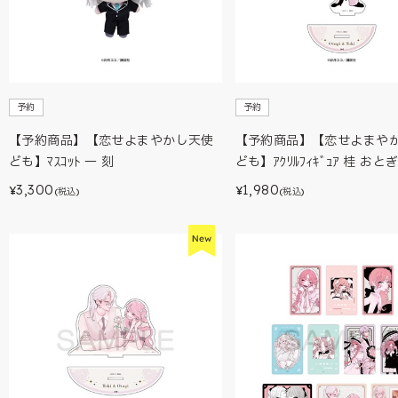
予約
予約
【予約商品】【恋せよまやかし天使
【予約商品】【恋せよまや
ども】ﾏｽｺｯﾄ 一 刻
ども】ｱｸﾘﾙﾌｨｷﾞｭｱ 桂 おと
3,300
1,980
¥
¥
(税込)
(税込)