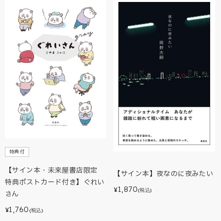
特典付
【サイン本・未来屋書店限定
【サイン本】夜なのに夜みたい
特典ポストカード付き】ぐれい
1,870
¥
(税込)
さん
1,760
¥
(税込)