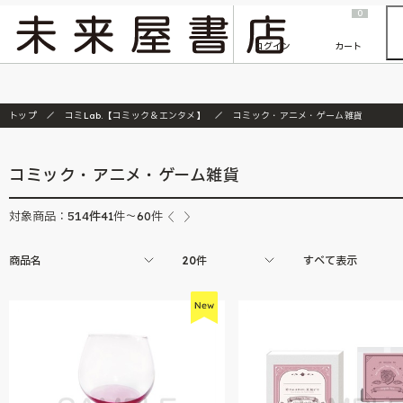
2026/7/23
『ONE PIECE magazine 021 ONE PIECEカード付き同梱版』発売延期のご案内
0
ログイン
カート
トップ
コミLab.【コミック＆エンタメ】
コミック・アニメ・ゲーム雑貨
コミック・アニメ・ゲーム雑貨
514
件
対象商品：
41件～60件
商品名
20件
すべて表示