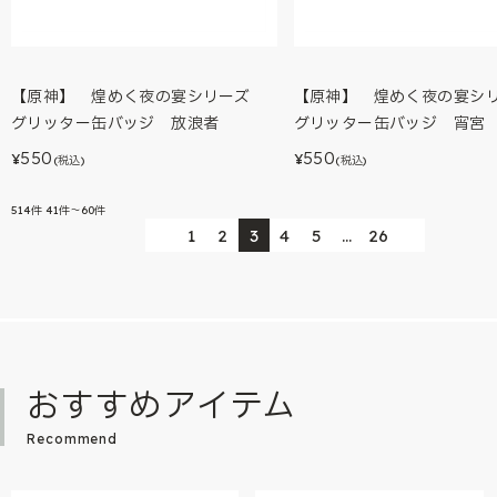
【原神】 煌めく夜の宴シリーズ
【原神】 煌めく夜の宴
グリッター缶バッジ 放浪者
グリッター缶バッジ 宵宮
550
550
¥
¥
(税込)
(税込)
514
件
41件～60件
1
2
3
4
5
…
26
おすすめアイテム
Recommend