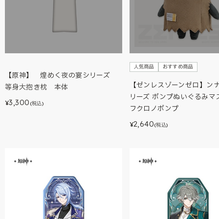
人気商品
おすすめ商品
【原神】 煌めく夜の宴シリーズ
【ゼンレスゾーンゼロ】ン
等身大抱き枕 本体
リーズ ボンプぬいぐるみマ
3,300
¥
(税込)
フクロノボンプ
2,640
¥
(税込)