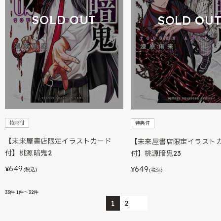
SOLD OUT
SOLD OU
特典付
特典付
【未来屋書店限定イラストカード
【未来屋書店限定イラスト
付】桃源暗鬼2
付】桃源暗鬼23
649
649
¥
¥
(税込)
(税込)
33
件
1件～32件
1
2