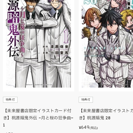
特典付
特典付
【未来屋書店限定イラストカード付
【未来屋書店限定イラスト
き】桃源暗鬼外伝 ~月と桜の狂争曲~
き】桃源暗鬼 28
1
649
¥
(税込)