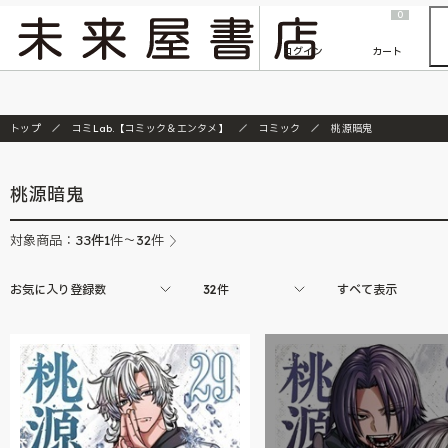
2026/7/23
『ONE PIECE magazine 021 ONE PIECEカード付き同梱版』発売延期のご案内
0
ログイン
カート
トップ
コミLab.【コミック＆エンタメ】
コミック
桃源暗鬼
桃源暗鬼
33
件
対象商品：
1件～32件
お気に入り登録数
32件
すべて表示