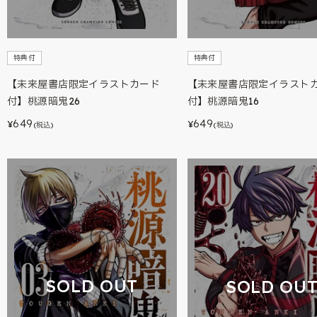
特典付
特典付
【未来屋書店限定イラストカード
【未来屋書店限定イラスト
付】桃源暗鬼26
付】桃源暗鬼16
649
649
¥
¥
(税込)
(税込)
SOLD OUT
SOLD OU