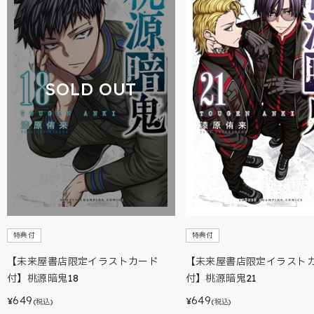
SOLD OUT
特典付
特典付
【未来屋書店限定イラストカード
【未来屋書店限定イラスト
付】桃源暗鬼18
付】桃源暗鬼21
649
649
¥
¥
(税込)
(税込)