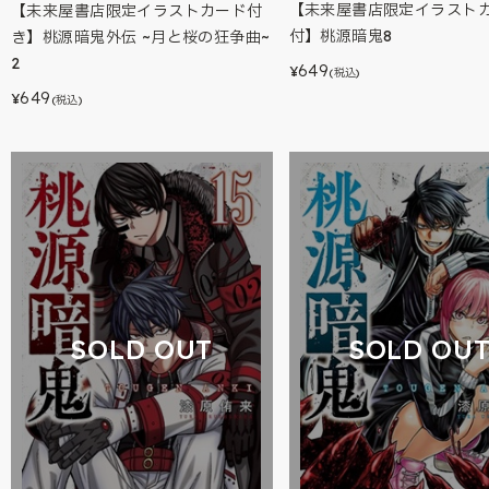
【未来屋書店限定イラスト
【未来屋書店限定イラストカード付
付】桃源暗鬼8
き】桃源暗鬼外伝 ~月と桜の狂争曲~
2
649
¥
(税込)
649
¥
(税込)
SOLD OU
SOLD OUT