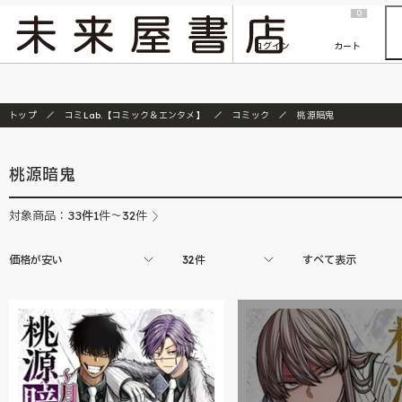
2026/7/23
『ONE PIECE magazine 021 ONE PIECEカード付き同梱版』発売延期のご案内
0
ログイン
カート
トップ
コミLab.【コミック＆エンタメ】
コミック
桃源暗鬼
桃源暗鬼
33
件
対象商品：
1件～32件
価格が安い
32件
すべて表示