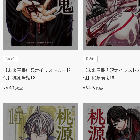
特典付
特典付
【未来屋書店限定イラストカード
【未来屋書店限定イラスト
付】桃源暗鬼12
付】桃源暗鬼13
649
649
¥
¥
(税込)
(税込)