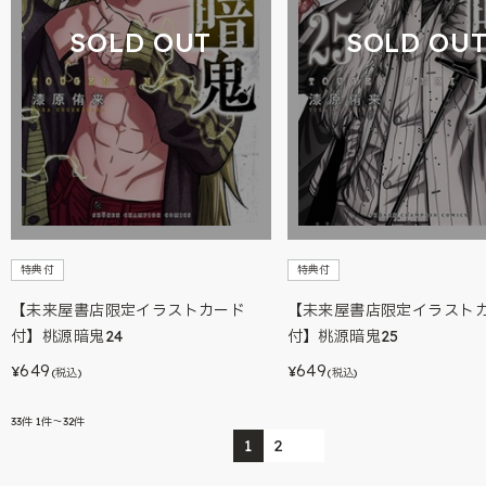
SOLD OUT
SOLD OU
特典付
特典付
【未来屋書店限定イラストカード
【未来屋書店限定イラスト
付】桃源暗鬼24
付】桃源暗鬼25
649
649
¥
¥
(税込)
(税込)
33
件
1件～32件
1
2