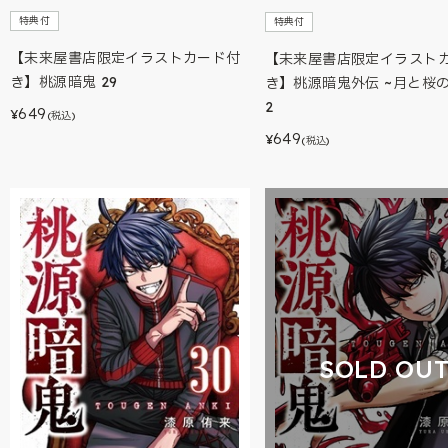
特典付
特典付
【未来屋書店限定イラストカード付
【未来屋書店限定イラスト
き】桃源暗鬼 29
き】桃源暗鬼外伝 ~月と桜
2
649
¥
(税込)
649
¥
(税込)
SOLD OU