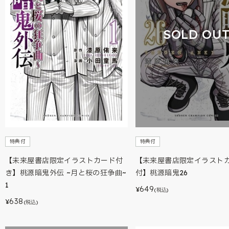
SOLD OU
特典付
特典付
【未来屋書店限定イラストカード付
【未来屋書店限定イラスト
き】桃源暗鬼外伝 ~月と桜の狂争曲~
付】桃源暗鬼26
1
649
¥
(税込)
638
¥
(税込)