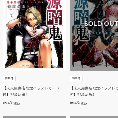
SOLD OU
特典付
特典付
【未来屋書店限定イラストカード
【未来屋書店限定イラスト
付】桃源暗鬼4
付】桃源暗鬼5
649
649
¥
¥
(税込)
(税込)