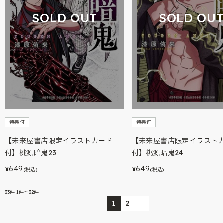
SOLD OUT
SOLD OU
特典付
特典付
【未来屋書店限定イラストカード
【未来屋書店限定イラスト
付】桃源暗鬼23
付】桃源暗鬼24
649
649
¥
¥
(税込)
(税込)
33
件
1件～32件
1
2