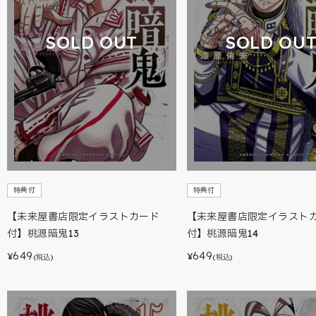
SOLD OUT
SOLD OU
特典付
特典付
【未来屋書店限定イラストカード
【未来屋書店限定イラスト
付】桃源暗鬼13
付】桃源暗鬼14
649
649
¥
¥
(税込)
(税込)