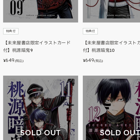
特典付
特典付
【未来屋書店限定イラストカード
【未来屋書店限定イラスト
付】桃源暗鬼9
付】桃源暗鬼10
649
649
¥
¥
(税込)
(税込)
SOLD OUT
SOLD OU