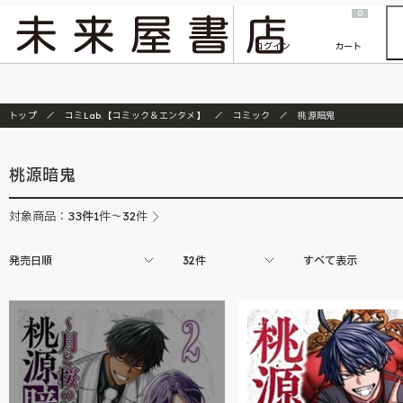
2026/7/23
『ONE PIECE magazine 021 ONE PIECEカード付き同梱版』発売延期のご案内
0
ログイン
カート
トップ
コミLab.【コミック＆エンタメ】
コミック
桃源暗鬼
桃源暗鬼
33
件
対象商品：
1件～32件
発売日順
32件
すべて表示