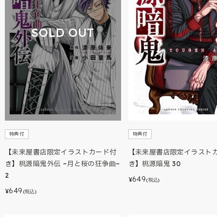
SOLD OUT
特典付
特典付
【未来屋書店限定イラストカード付
【未来屋書店限定イラスト
き】桃源暗鬼外伝 ~月と桜の狂争曲~
き】桃源暗鬼 30
2
649
¥
(税込)
649
¥
(税込)