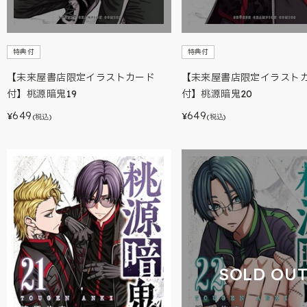
特典付
特典付
【未来屋書店限定イラストカード
【未来屋書店限定イラスト
付】桃源暗鬼19
付】桃源暗鬼20
649
649
¥
¥
(税込)
(税込)
SOLD OU