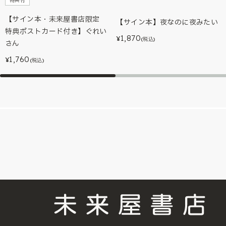
特典付
【サイン本・未来屋書店限定
【サイン本】夜なのに夜みたい
特典ポストカード付き】ぐれい
1,870
¥
(税込)
さん
1,760
¥
(税込)