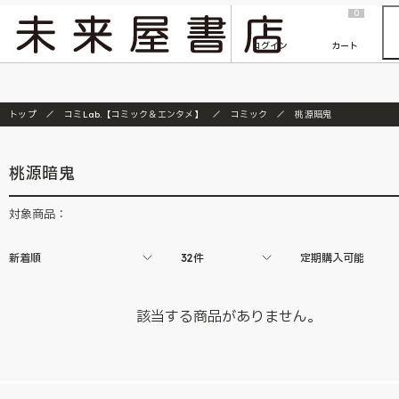
2026/7/23
『ONE PIECE magazine 021 ONE PIECEカード付き同梱版』発売延期のご案内
0
ログイン
カート
トップ
コミLab.【コミック＆エンタメ】
コミック
桃源暗鬼
桃源暗鬼
対象商品：
新着順
32件
定期購入可能
該当する商品がありません。