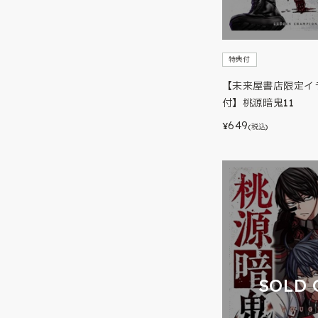
特典付
【未来屋書店限定イ
付】桃源暗鬼11
649
¥
(税込)
SOLD 