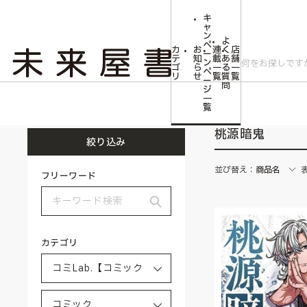
キ
ャ
ン
よ
ペ
カ
お
連
く
店
ー
テ
知
載
あ
舗
ン
ゴ
ら
一
る
一
ペ
リ
せ
覧
質
覧
ー
問
ジ
トップ
コミLab.【コミック＆エンタメ】
コミック
桃源暗鬼
一
覧
桃源暗鬼
絞り込み
並び替え：
商品名
フリーワード
カテゴリ