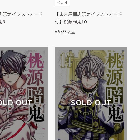
特典付
店限定イラストカード
【未来屋書店限定イラストカード
鬼9
付】桃源暗鬼10
649
¥
(税込)
OLD OUT
SOLD OUT