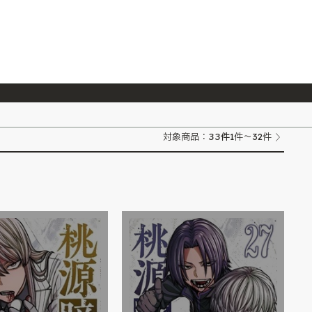
026/7/23
『ONE PIECE magazine 021 ONE PIECEカード付き同梱版』発売延期のご案内
33
件
対象商品：
1件～32件