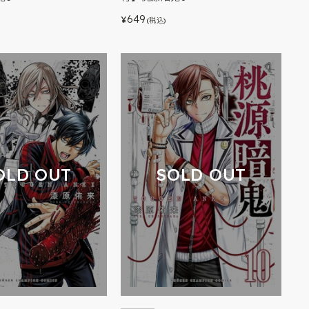
649
¥
(税込)
OLD OUT
SOLD OUT