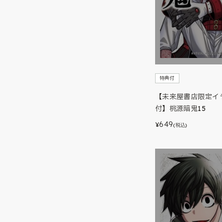
特典付
【未来屋書店限定イ
付】桃源暗鬼15
649
¥
(税込)