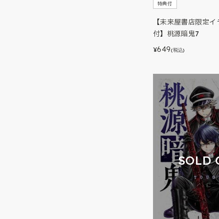
特典付
【未来屋書店限定イ
付】桃源暗鬼7
649
¥
(税込)
SOLD 