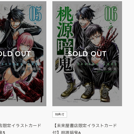
OLD OUT
SOLD OUT
特典付
店限定イラストカード
【未来屋書店限定イラストカード
鬼5
付】桃源暗鬼6