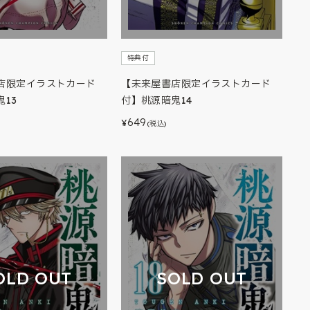
特典付
店限定イラストカード
【未来屋書店限定イラストカード
13
付】桃源暗鬼14
649
¥
(税込)
OLD OUT
SOLD OUT