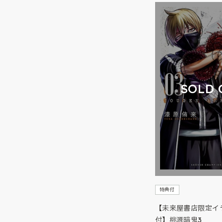
SOLD 
特典付
【未来屋書店限定イ
付】桃源暗鬼3