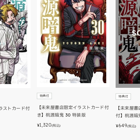
S
特典付
特典付
【未来屋書店限定イラストカード付
【未来屋書
ラストカード付
き】桃源暗鬼 30 特装版
付】桃源暗
1,320
649
¥
¥
(税込)
(税込)