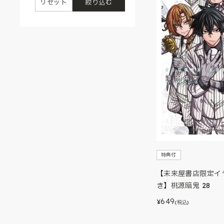
リセット
絞り込む
特典付
【未来屋書店限定イ
き】桃源暗鬼 28
649
¥
(税込)