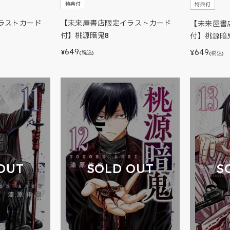
特典付
特典付
ラストカード
【未来屋書店限定イラストカード
【未来屋書
付】桃源暗鬼8
付】桃源暗
649
649
¥
¥
(税込)
(税込)
OUT
SOLD OUT
S