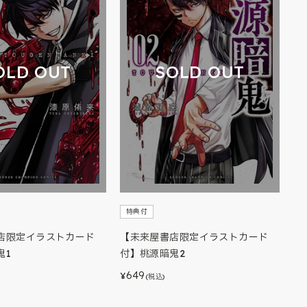
OLD OUT
SOLD OUT
特典付
店限定イラストカード
【未来屋書店限定イラストカード
鬼1
付】桃源暗鬼2
649
¥
(税込)