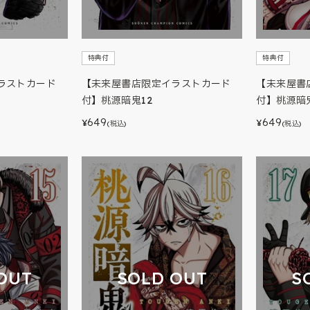
特典付
特典付
ラストカード
【未来屋書店限定イラストカード
【未来屋書
付】桃源暗鬼12
付】桃源暗鬼
649
649
¥
¥
(税込)
(税込)
OUT
SOLD OUT
S