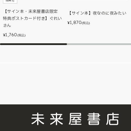
特典付
【サイン本・未来屋書店限定
【サイン本】夜なのに夜みたい
特典ポストカード付き】ぐれい
1,870
¥
(税込)
さん
1,760
¥
(税込)