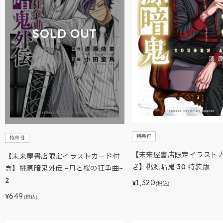
SOLD OUT
特典付
特典付
【未来屋書店限定イラスト
【未来屋書店限定イラストカード付
き】桃源暗鬼 30 特装版
き】桃源暗鬼外伝 ~月と桜の狂争曲~
2
1,320
¥
(税込)
649
¥
(税込)