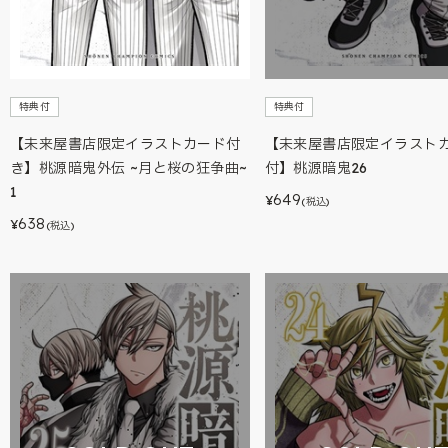
特典付
特典付
【未来屋書店限定イラストカード付
【未来屋書店限定イラスト
き】桃源暗鬼外伝 ~月と桜の狂争曲~
付】桃源暗鬼26
1
649
¥
(税込)
638
¥
(税込)