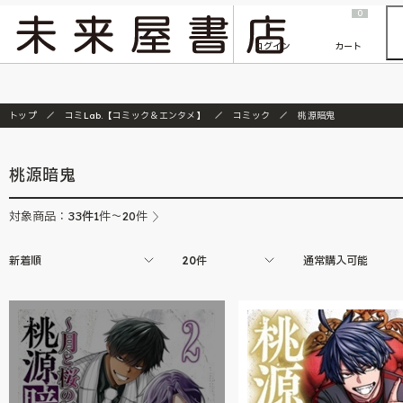
2026/7/23
『ONE PIECE magazine 021 ONE PIECEカード付き同梱版』発売延期のご案内
0
ログイン
カート
トップ
コミLab.【コミック＆エンタメ】
コミック
桃源暗鬼
桃源暗鬼
33
件
対象商品：
1件～20件
新着順
20件
通常購入可能