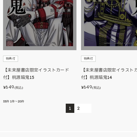
特典付
特典付
【未来屋書店限定イラストカード
【未来屋書店限定イラスト
付】桃源暗鬼15
付】桃源暗鬼14
649
649
¥
¥
(税込)
(税込)
33
件
1件～20件
1
2