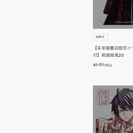
特典付
【未来屋書店限定イ
付】桃源暗鬼20
649
¥
(税込)