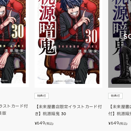
S
特典付
特典付
ラストカード付
【未来屋書店限定イラストカード付
【未来屋書
装版
き】桃源暗鬼 30
付】桃源暗鬼
649
649
¥
¥
(税込)
(税込)