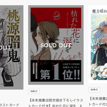
SOLD OUT
OUT
特典付
特典付
【未来屋書
【未来屋書店限定描き下ろしイラス
トカード付
ラストカード
トカード付き】枯れた花に涙を 2