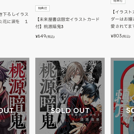
特典付
特典付
【イラスト
き下ろしイラス
ダーはお嬢
【未来屋書店限定イラストカード
た花に涙を １
愛されてます
付】桃源暗鬼3
803
649
¥
¥
(税込)
(税込)
S
OUT
SOLD OUT