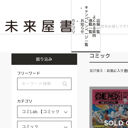
キ
ャ
ン
よ
ペ
カ
お
連
く
店
ー
テ
知
載
あ
舗
ン
ゴ
ら
一
る
一
ペ
リ
せ
覧
質
覧
ー
問
ジ
トップ
コミLab.【コミック＆エンタメ】
コミック
一
覧
コミック
絞り込み
並び替え：
お気に入り登
フリーワード
カテゴリ
SOLD 