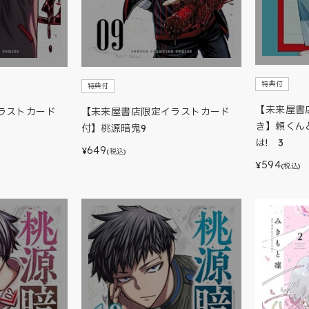
特典付
特典付
【未来屋書
ラストカード
【未来屋書店限定イラストカード
き】頼くん
付】桃源暗鬼9
は! 3
649
¥
(税込)
594
¥
(税込)