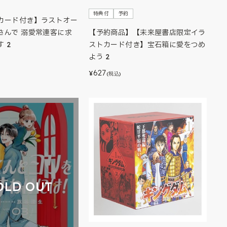
特典付
予約
カード付き】ラストオー
【予約商品】【未来屋書店限定イラ
さんで 溺愛常連客に求
ストカード付き】宝石箱に愛をつめ
 2
よう 2
627
¥
(税込)
OLD OUT