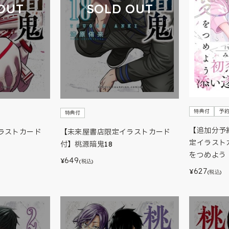
OUT
SOLD OUT
特典付
予
特典付
【追加分予
ラストカード
【未来屋書店限定イラストカード
定イラスト
付】桃源暗鬼18
をつめよう 
649
¥
(税込)
627
¥
(税込)