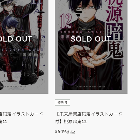
OLD OUT
SOLD OUT
特典付
店限定イラストカード
【未来屋書店限定イラストカード
11
付】桃源暗鬼12
649
¥
(税込)