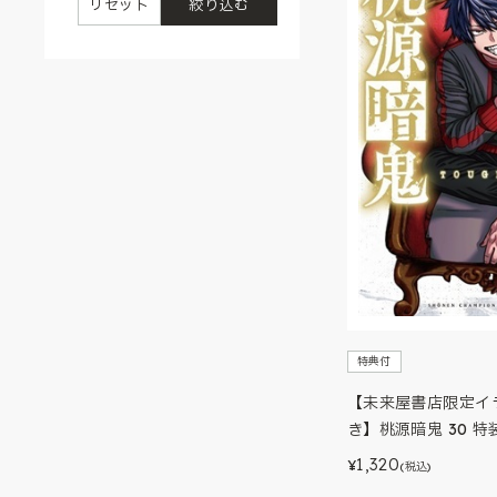
リセット
絞り込む
特典付
【未来屋書店限定イ
き】桃源暗鬼 30 特
1,320
¥
(税込)