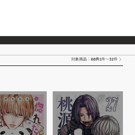
026/7/23
『ONE PIECE magazine 021 ONE PIECEカード付き同梱版』発売延期のご案内
88
件
対象商品：
1件～32件