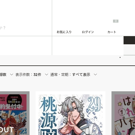
0
お気に入り
ログイン
カート
2
録数
表示件数：
32件
通常・定期：
すべて表示
OUT