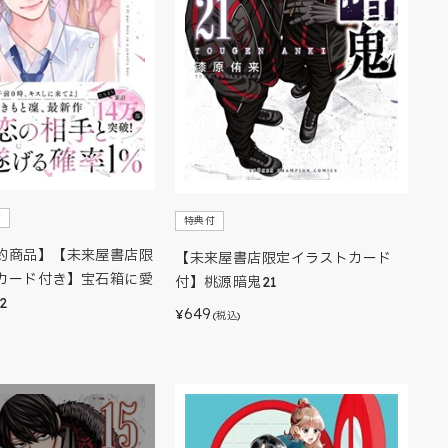
約
特典付
約商品】【未来屋書店限
【未来屋書店限定イラストカード
カード付き】宝石箱に愛
付】桃源暗鬼21
2
649
¥
(税込)