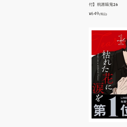
付】桃源暗鬼26
649
¥
(税込)