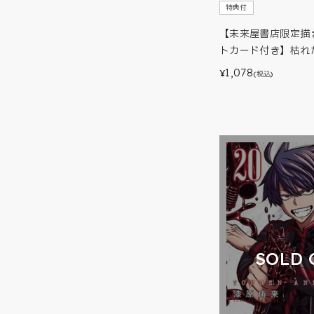
特典付
【未来屋書店限定描
トカード付き】枯れ
1,078
¥
(税込)
SOLD 