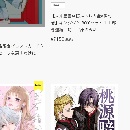
特典付
【未来屋書店限定トレカ全6種付
き】キングダム BOXセット 1 王都
奪還編・蛇甘平原の戦い
7,150
¥
(税込)
店限定イラストカード付
とヨリを戻すわけに