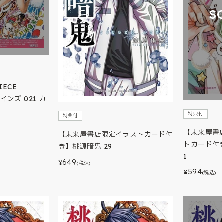
S
IECE
ロインズ 021 カ
特典付
特典付
【未来屋書
【未来屋書店限定イラストカード付
トカード付
き】桃源暗鬼 29
1
649
¥
(税込)
594
¥
(税込)