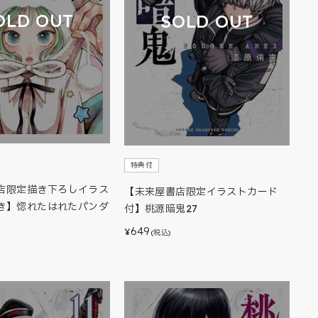
OLD OUT
SOLD OUT
特典付
店限定描き下ろしイラス
【未来屋書店限定イラストカード
き】惚れたはれたパンダ
付】桃源暗鬼27
649
¥
(税込)