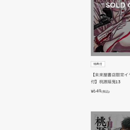
SOLD 
特典付
【未来屋書店限定イ
付】桃源暗鬼13
649
¥
(税込)