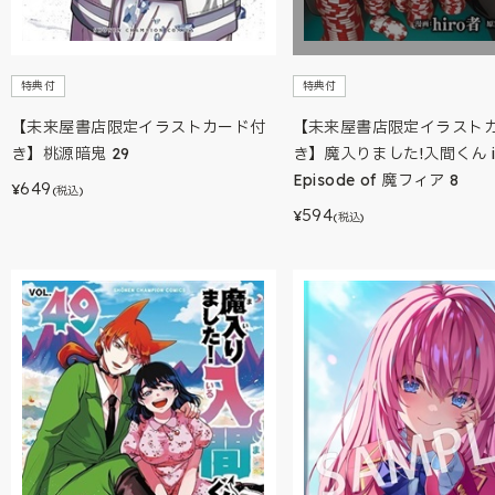
特典付
特典付
【未来屋書店限定イラストカード付
【未来屋書店限定イラスト
き】桃源暗鬼 29
き】魔入りました!入間くん i
Episode of 魔フィア 8
649
¥
(税込)
594
¥
(税込)