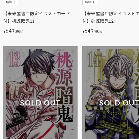
特典付
特典付
【未来屋書店限定イラストカード
【未来屋書店限定イラスト
付】桃源暗鬼11
付】桃源暗鬼12
649
649
¥
¥
(税込)
(税込)
SOLD OUT
SOLD OU