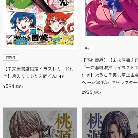
予約
特典付
【予約商品】【未来屋書店
『一之瀬帆波推しイラスト
【未来屋書店限定イラストカード付
付き】ようこそ実力至上主
き】魔入りました入間くん! 49
へ 一之瀬帆波 キャラクタ
594
¥
(税込)
935
¥
(税込)