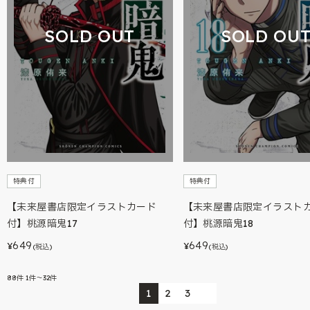
SOLD OUT
SOLD OU
特典付
特典付
【未来屋書店限定イラストカード
【未来屋書店限定イラスト
付】桃源暗鬼17
付】桃源暗鬼18
649
649
¥
¥
(税込)
(税込)
88
件
1件～32件
1
2
3