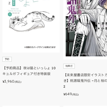
予約
特典付
【予約商品】夜は猫といっしょ 10
キュルガフィギュア付き特装版
【未来屋書店限定イラスト
き】桃源暗鬼外伝 ~月と桜
3,960
¥
(税込)
2
649
¥
(税込)