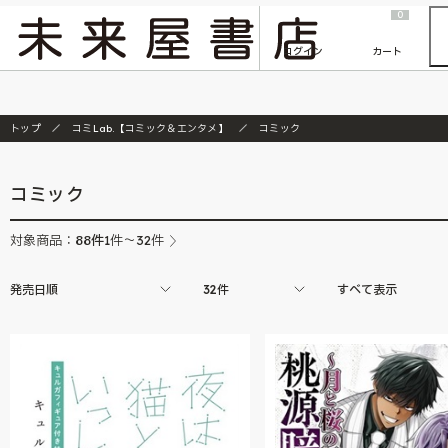
2026/7/23
『ONE PIECE magazine 021 ONE PIECEカード付き同梱版』発売延期のご案内
0
ログイン
カート
トップ
コミLab.【コミック＆エンタメ】
コミック
コミック
88
件
対象商品：
1件～32件
発売日順
32件
すべて表示