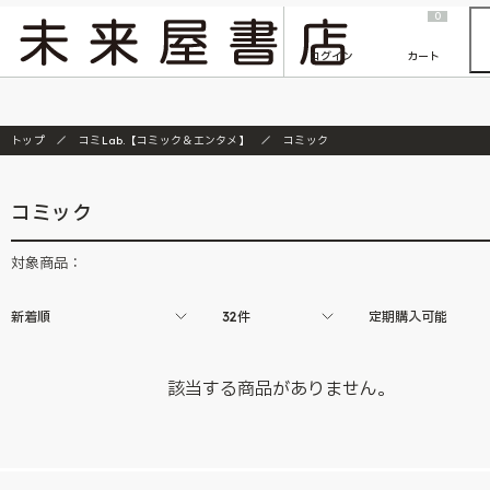
2026/7/23
『ONE PIECE magazine 021 ONE PIECEカード付き同梱版』発売延期のご案内
0
ログイン
カート
トップ
コミLab.【コミック＆エンタメ】
コミック
コミック
対象商品：
新着順
32件
定期購入可能
該当する商品がありません。