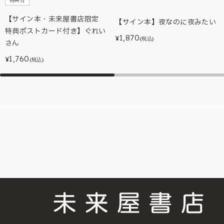
特典付
【サイン本・未来屋書店限定
【サイン本】夜なのに夜みたい
特典ポストカード付き】ぐれい
1,870
¥
(税込)
さん
1,760
¥
(税込)